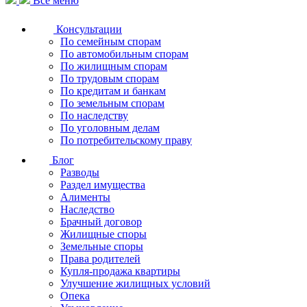
Все меню
Консультации
По семейным спорам
По автомобильным спорам
По жилищным спорам
По трудовым спорам
По кредитам и банкам
По земельным спорам
По наследству
По уголовным делам
По потребительскому праву
Блог
Разводы
Раздел имущества
Алименты
Наследство
Брачный договор
Жилищные споры
Земельные споры
Права родителей
Купля-продажа квартиры
Улучшение жилищных условий
Опека