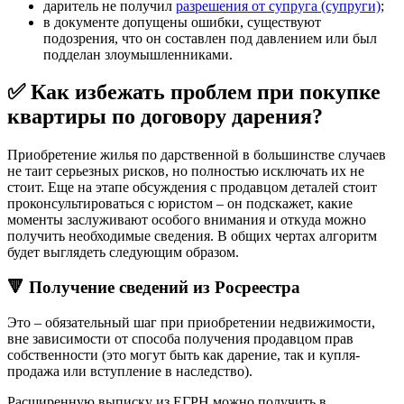
даритель не получил
разрешения от супруга (супруги)
;
в документе допущены ошибки, существуют
подозрения, что он составлен под давлением или был
подделан злоумышленниками.
✅ Как избежать проблем при покупке
квартиры по договору дарения?
Приобретение жилья по дарственной в большинстве случаев
не таит серьезных рисков, но полностью исключать их не
стоит. Еще на этапе обсуждения с продавцом деталей стоит
проконсультироваться с юристом – он подскажет, какие
моменты заслуживают особого внимания и откуда можно
получить необходимые сведения. В общих чертах алгоритм
будет выглядеть следующим образом.
🔻 Получение сведений из Росреестра
Это – обязательный шаг при приобретении недвижимости,
вне зависимости от способа получения продавцом прав
собственности (это могут быть как дарение, так и купля-
продажа или вступление в наследство).
Расширенную выписку из ЕГРН можно получить в