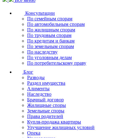
Все меню
Консультации
По семейным спорам
По автомобильным спорам
По жилищным спорам
По трудовым спорам
По кредитам и банкам
По земельным спорам
По наследству
По уголовным делам
По потребительскому праву
Блог
Разводы
Раздел имущества
Алименты
Наследство
Брачный договор
Жилищные споры
Земельные споры
Права родителей
Купля-продажа квартиры
Улучшение жилищных условий
Опека