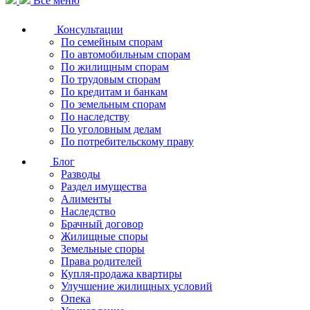
Все меню
Консультации
По семейным спорам
По автомобильным спорам
По жилищным спорам
По трудовым спорам
По кредитам и банкам
По земельным спорам
По наследству
По уголовным делам
По потребительскому праву
Блог
Разводы
Раздел имущества
Алименты
Наследство
Брачный договор
Жилищные споры
Земельные споры
Права родителей
Купля-продажа квартиры
Улучшение жилищных условий
Опека