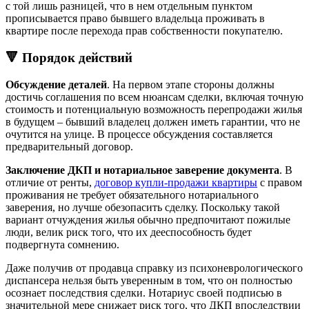
с той лишь разницей, что в нем отдельным пунктом
прописывается право бывшего владельца проживать в
квартире после перехода прав собственности покупателю.
🔻 Порядок действий
Обсуждение деталей
. На первом этапе стороны должны
достичь соглашения по всем нюансам сделки, включая точную
стоимость и потенциальную возможность перепродажи жилья
в будущем – бывший владелец должен иметь гарантии, что не
очутится на улице. В процессе обсуждения составляется
предварительный договор.
Заключение ДКП и нотариальное заверение документа
. В
отличие от ренты,
договор купли-продажи квартиры
с правом
проживания не требует обязательного нотариального
заверения, но лучше обезопасить сделку. Поскольку такой
вариант отчуждения жилья обычно предпочитают пожилые
люди, велик риск того, что их дееспособность будет
подвергнута сомнению.
Даже получив от продавца справку из психоневрологического
диспансера нельзя быть уверенным в том, что он полностью
осознает последствия сделки. Нотариус своей подписью в
значительной мере снижает риск того, что ДКП впоследствии