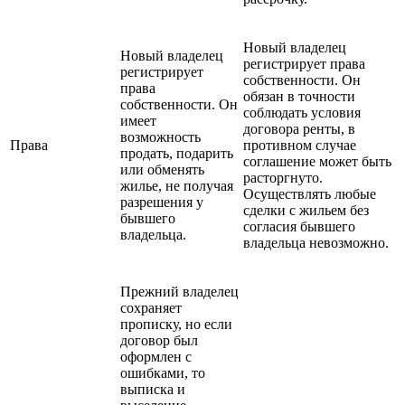
Новый владелец
Новый владелец
регистрирует права
регистрирует
собственности. Он
права
обязан в точности
собственности. Он
соблюдать условия
имеет
договора ренты, в
возможность
Права
противном случае
продать, подарить
соглашение может быть
или обменять
расторгнуто.
жилье, не получая
Осуществлять любые
разрешения у
сделки с жильем без
бывшего
согласия бывшего
владельца.
владельца невозможно.
Прежний владелец
сохраняет
прописку, но если
договор был
оформлен с
ошибками, то
выписка и