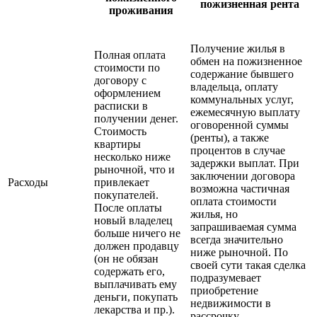
пожизненная рента
проживания
Получение жилья в
Полная оплата
обмен на пожизненное
стоимости по
содержание бывшего
договору с
владельца, оплату
оформлением
коммунальных услуг,
расписки в
ежемесячную выплату
получении денег.
оговоренной суммы
Стоимость
(ренты), а также
квартиры
процентов в случае
несколько ниже
задержки выплат. При
рыночной, что и
заключении договора
Расходы
привлекает
возможна частичная
покупателей.
оплата стоимости
После оплаты
жилья, но
новый владелец
запрашиваемая сумма
больше ничего не
всегда значительно
должен продавцу
ниже рыночной. По
(он не обязан
своей сути такая сделка
содержать его,
подразумевает
выплачивать ему
приобретение
деньги, покупать
недвижимости в
лекарства и пр.).
рассрочку.