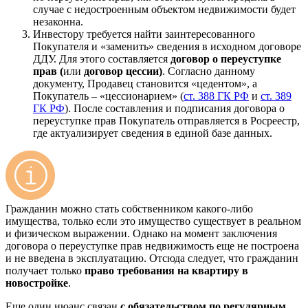
случае с недостроенным объектом недвижимости будет
незаконна.
Инвестору требуется найти заинтересованного
Покупателя и «заменить» сведения в исходном договоре
ДДУ. Для этого составляется
договор о переуступке
прав (
или
договор цессии)
. Согласно данному
документу, Продавец становится «цедентом», а
Покупатель – «цессионарием» (
ст. 388 ГК РФ
и
ст. 389
ГК РФ
). После составления и подписания договора о
переуступке прав Покупатель отправляется в Росреестр,
где актуализирует сведения в единой базе данных.
Гражданин можно стать собственником какого-либо
имущества, только если это имущество существует в реальном
и физическом выражении. Однако на момент заключения
договора о переуступке прав недвижимость еще не построена
и не введена в эксплуатацию. Отсюда следует, что гражданин
получает только
право требования на квартиру в
новостройке
.
Еще один нюанс связан
с обязательством по регулярным