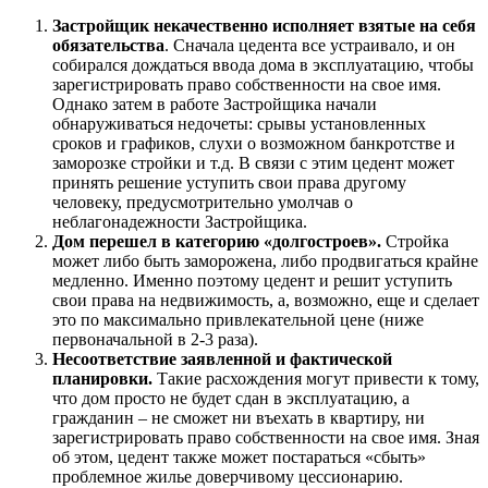
Застройщик некачественно исполняет взятые на себя
обязательства
. Сначала цедента все устраивало, и он
собирался дождаться ввода дома в эксплуатацию, чтобы
зарегистрировать право собственности на свое имя.
Однако затем в работе Застройщика начали
обнаруживаться недочеты: срывы установленных
сроков и графиков, слухи о возможном банкротстве и
заморозке стройки и т.д. В связи с этим цедент может
принять решение уступить свои права другому
человеку, предусмотрительно умолчав о
неблагонадежности Застройщика.
Дом перешел в категорию «долгостроев».
Стройка
может либо быть заморожена, либо продвигаться крайне
медленно. Именно поэтому цедент и решит уступить
свои права на недвижимость, а, возможно, еще и сделает
это по максимально привлекательной цене (ниже
первоначальной в 2-3 раза).
Несоответствие заявленной и фактической
планировки.
Такие расхождения могут привести к тому,
что дом просто не будет сдан в эксплуатацию, а
гражданин – не сможет ни въехать в квартиру, ни
зарегистрировать право собственности на свое имя. Зная
об этом, цедент также может постараться «сбыть»
проблемное жилье доверчивому цессионарию.