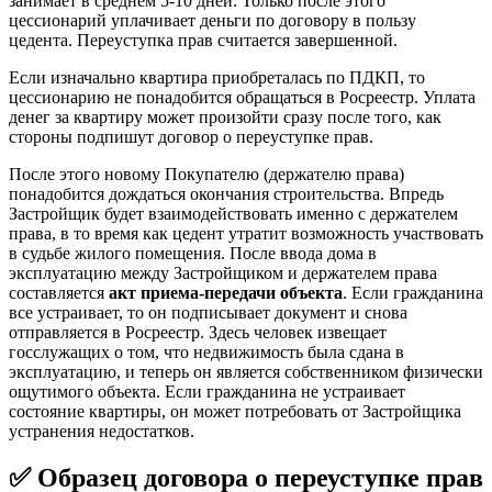
занимает в среднем 5-10 дней. Только после этого
цессионарий уплачивает деньги по договору в пользу
цедента. Переуступка прав считается завершенной.
Если изначально квартира приобреталась по ПДКП, то
цессионарию не понадобится обращаться в Росреестр. Уплата
денег за квартиру может произойти сразу после того, как
стороны подпишут договор о переуступке прав.
После этого новому Покупателю (держателю права)
понадобится дождаться окончания строительства. Впредь
Застройщик будет взаимодействовать именно с держателем
права, в то время как цедент утратит возможность участвовать
в судьбе жилого помещения. После ввода дома в
эксплуатацию между Застройщиком и держателем права
составляется
акт приема-передачи объекта
. Если гражданина
все устраивает, то он подписывает документ и снова
отправляется в Росреестр. Здесь человек извещает
госслужащих о том, что недвижимость была сдана в
эксплуатацию, и теперь он является собственником физически
ощутимого объекта. Если гражданина не устраивает
состояние квартиры, он может потребовать от Застройщика
устранения недостатков.
✅ Образец договора о переуступке прав