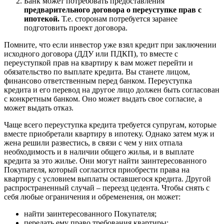
Банк может потребовать предоставления
предварительного договора о переуступке прав с
ипотекой.
Т.е. сторонам потребуется заранее
подготовить проект договора.
Помните, что если инвестор уже взял кредит при заключении
исходного договора (ДДУ или ПДКП), то вместе с
переуступкой прав на квартиру к вам может перейти и
обязательство по выплате кредита. Вы станете лицом,
финансово ответственным перед банком. Переуступка
кредита и его перевод на другое лицо должен быть согласован
с конкретным банком. Оно может выдать свое согласие, а
может выдать отказ.
Чаще всего переуступка кредита требуется супругам, которые
вместе приобретали квартиру в ипотеку. Однако затем муж и
жена решили развестись, в связи с чем у них отпала
необходимость и в наличии общего жилья, и в выплате
кредита за это жилье. Они могут найти заинтересованного
Покупателя, который согласится приобрести права на
квартиру с условием выплаты оставшегося кредита. Другой
распространенный случай – переезд цедента. Чтобы снять с
себя любые ограничения и обременения, он может:
найти заинтересованного Покупателя;
передать ему право требования квартиры;