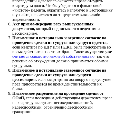
впоследствии Девелопер окажется вправе отсудить
квартиру за долги. Чтобы убедиться в финансовой
«чистоте» цедента, обратитесь напрямую к Застройщику
и узнайте, не числятся ли за цедентом какие-либо
задолженности.
Акт приема-передачи всех вышеуказанных
документов,
который подписывается цедентом и
цессионарием.
Письменное и нотариально заверенное согласие на
проведение сделки от супруга или супруги цедента,
если квартира по ДДУ или ПДКП была приобретена во
время действительности их брака. Такое имущество уже
считается совместно нажитой собственностью
, так что
решение об отчуждении должно приниматься обоими
супругами.
Письменное и нотариально заверенное согласие на
проведение сделки от супруга или супруги
цессионария,
если квартира по договору о переуступке
прав приобретается во время действительности их
брака.
Письменное разрешение на проведение сделки от
ООиП,
если последним действующим держателем права
на квартиру выступает несовершеннолетний,
недееспособный, ограниченно дееспособный
гражданин.