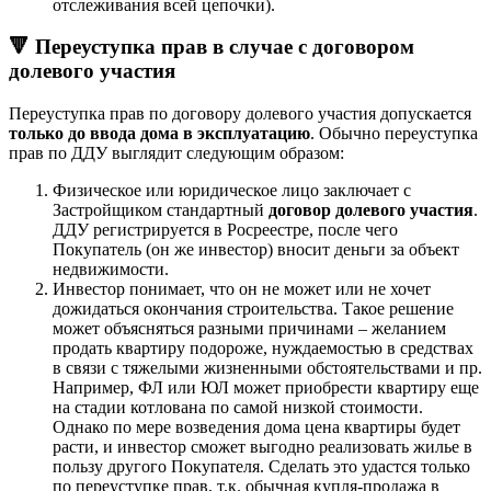
отслеживания всей цепочки).
🔻 Переуступка прав в случае с договором
долевого участия
Переуступка прав по договору долевого участия допускается
только до ввода дома в эксплуатацию
. Обычно переуступка
прав по ДДУ выглядит следующим образом:
Физическое или юридическое лицо заключает с
Застройщиком стандартный
договор долевого участия
.
ДДУ регистрируется в Росреестре, после чего
Покупатель (он же инвестор) вносит деньги за объект
недвижимости.
Инвестор понимает, что он не может или не хочет
дожидаться окончания строительства. Такое решение
может объясняться разными причинами – желанием
продать квартиру подороже, нуждаемостью в средствах
в связи с тяжелыми жизненными обстоятельствами и пр.
Например, ФЛ или ЮЛ может приобрести квартиру еще
на стадии котлована по самой низкой стоимости.
Однако по мере возведения дома цена квартиры будет
расти, и инвестор сможет выгодно реализовать жилье в
пользу другого Покупателя. Сделать это удастся только
по переуступке прав, т.к. обычная купля-продажа в