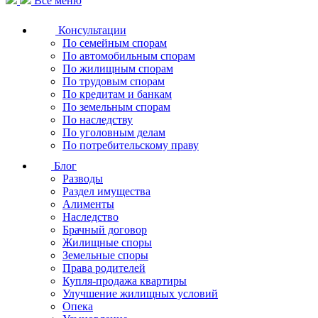
Все меню
Консультации
По семейным спорам
По автомобильным спорам
По жилищным спорам
По трудовым спорам
По кредитам и банкам
По земельным спорам
По наследству
По уголовным делам
По потребительскому праву
Блог
Разводы
Раздел имущества
Алименты
Наследство
Брачный договор
Жилищные споры
Земельные споры
Права родителей
Купля-продажа квартиры
Улучшение жилищных условий
Опека