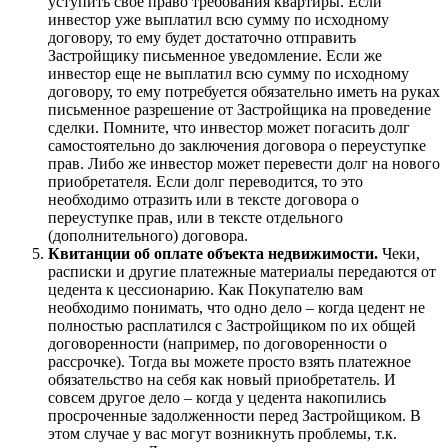
уступить свое право требования квартиры. Если
инвестор уже выплатил всю сумму по исходному
договору, то ему будет достаточно отправить
Застройщику письменное уведомление. Если же
инвестор еще не выплатил всю сумму по исходному
договору, то ему потребуется обязательно иметь на руках
письменное разрешение от Застройщика на проведение
сделки. Помните, что инвестор может погасить долг
самостоятельно до заключения договора о переуступке
прав. Либо же инвестор может перевести долг на нового
приобретателя. Если долг переводится, то это
необходимо отразить или в тексте договора о
переуступке прав, или в тексте отдельного
(дополнительного) договора.
Квитанции об оплате объекта недвижимости.
Чеки,
расписки и другие платежные материалы передаются от
цедента к цессионарию. Как Покупателю вам
необходимо понимать, что одно дело – когда цедент не
полностью расплатился с Застройщиком по их общей
договоренности (например, по договоренности о
рассрочке). Тогда вы можете просто взять платежное
обязательство на себя как новый приобретатель. И
совсем другое дело – когда у цедента накопились
просроченные задолженности перед Застройщиком. В
этом случае у вас могут возникнуть проблемы, т.к.