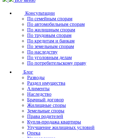
Все меню
Консультации
По семейным спорам
По автомобильным спорам
По жилищным спорам
По трудовым спорам
По кредитам и банкам
По земельным спорам
По наследству
По уголовным делам
По потребительскому праву
Блог
Разводы
Раздел имущества
Алименты
Наследство
Брачный договор
Жилищные споры
Земельные споры
Права родителей
Купля-продажа квартиры
Улучшение жилищных условий
Опека