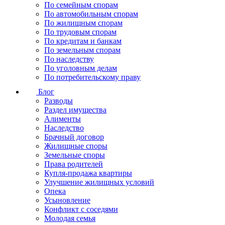
По семейным спорам
По автомобильным спорам
По жилищным спорам
По трудовым спорам
По кредитам и банкам
По земельным спорам
По наследству
По уголовным делам
По потребительскому праву
Блог
Разводы
Раздел имущества
Алименты
Наследство
Брачный договор
Жилищные споры
Земельные споры
Права родителей
Купля-продажа квартиры
Улучшение жилищных условий
Опека
Усыновление
Конфликт с соседями
Молодая семья