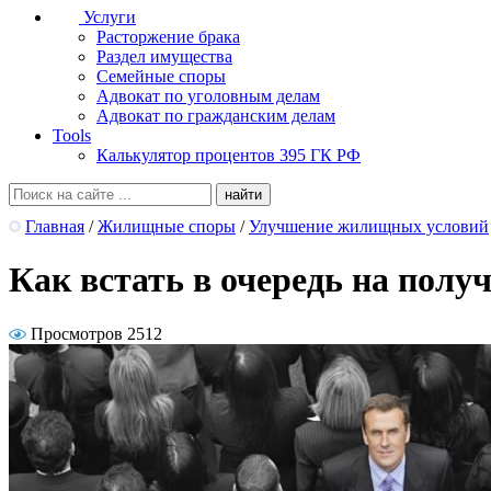
Услуги
Расторжение брака
Раздел имущества
Семейные споры
Адвокат по уголовным делам
Адвокат по гражданским делам
Tools
Калькулятор процентов 395 ГК РФ
Главная
/
Жилищные споры
/
Улучшение жилищных условий
Как встать в очередь на полу
Просмотров 2512