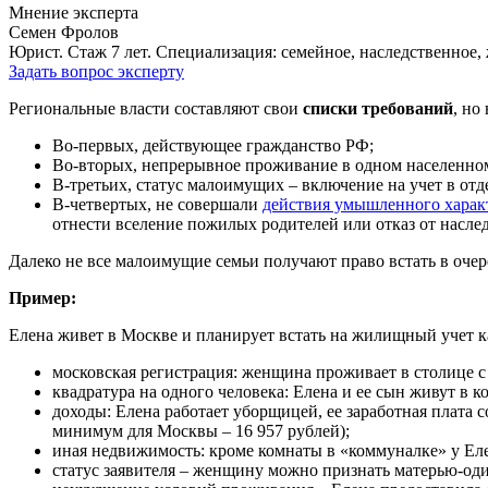
Мнение эксперта
Семен Фролов
Юрист. Стаж 7 лет. Специализация: семейное, наследственное,
Задать вопрос эксперту
Региональные власти составляют свои
списки требований
, но
Во-первых, действующее гражданство РФ;
Во-вторых, непрерывное проживание в одном населенном 
В-третьих, статус малоимущих – включение на учет в от
В-четвертых, не совершали
действия умышленного харак
отнести вселение пожилых родителей или отказ от наслед
Далеко не все малоимущие семьи получают право встать в очер
Пример:
Елена живет в Москве и планирует встать на жилищный учет к
московская регистрация: женщина проживает в столице с 
квадратура на одного человека: Елена и ее сын живут в 
доходы: Елена работает уборщицей, ее заработная плата 
минимум для Москвы – 16 957 рублей);
иная недвижимость: кроме комнаты в «коммуналке» у Елен
статус заявителя – женщину можно признать матерью-од