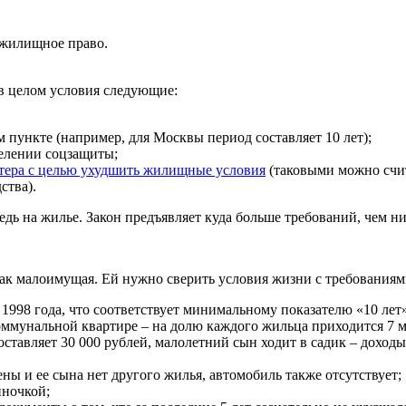
 жилищное право.
 в целом условия следующие:
пункте (например, для Москвы период составляет 10 лет);
делении соцзащиты;
тера с целью ухудшить жилищные условия
(таковыми можно счит
ства).
едь на жилье. Закон предъявляет куда больше требований, чем н
ак малоимущая. Ей нужно сверить условия жизни с требованиям
1998 года, что соответствует минимальному показателю «10 лет»
коммунальной квартире – на долю каждого жильца приходится 7 м²
составляет 30 000 рублей, малолетний сын ходит в садик – дох
ы и ее сына нет другого жилья, автомобиль также отсутствует;
иночкой;