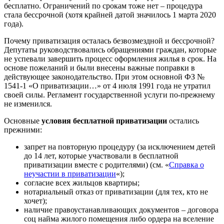
бесплатно. Ограничений по срокам тоже нет – процедура
стала бессрочной (хотя крайней датой значилось 1 марта 2020
года).
Почему приватизация осталась безвозмездной и бессрочной?
Депутаты руководствовались обращениями граждан, которые
не успевали завершить процесс оформления жилья в срок. На
основе пожеланий и были внесены важные поправки в
действующее законодательство. При этом основной ФЗ №
1541-1 «О приватизации…» от 4 июля 1991 года не утратил
своей силы. Регламент государственной услуги по-прежнему
не изменился.
Основные
условия бесплатной приватизации
остались
прежними:
запрет на повторную процедуру (за исключением детей
до 14 лет, которые участвовали в бесплатной
приватизации вместе с родителями) (см. «
Справка о
неучастии в приватизации
«);
согласие всех жильцов квартиры;
нотариальный отказ от приватизации (для тех, кто не
хочет);
наличие правоустанавливающих документов – договора
соц найма жилого помещения либо ордера на вселение