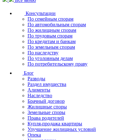
Все меню
Консультации
По семейным спорам
По автомобильным спорам
По жилищным спорам
По трудовым спорам
По кредитам и банкам
По земельным спорам
По наследству
По уголовным делам
По потребительскому праву
Блог
Разводы
Раздел имущества
Алименты
Наследство
Брачный договор
Жилищные споры
Земельные споры
Права родителей
Купля-продажа квартиры
Улучшение жилищных условий
Опека