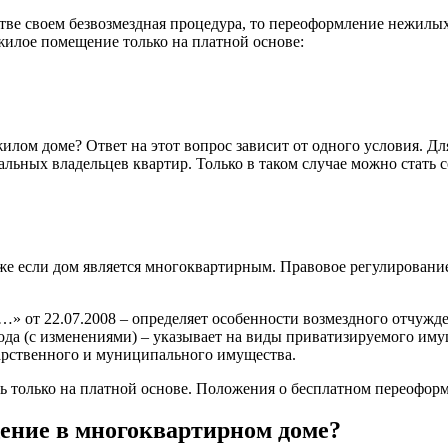
стве своем безвозмездная процедура, то переоформление нежилы
жилое помещение только на платной основе:
лом доме? Ответ на этот вопрос зависит от одного условия. Для
тальных владельцев квартир. Только в таком случае можно стат
если дом является многоквартирным. Правовое регулирование т
от 22.07.2008 – определяет особенности возмездного отчуждени
да (с изменениями) – указывает на виды приватизируемого имущ
дарственного и муниципального имущества.
 только на платной основе. Положения о бесплатном переоформ
ение в многоквартирном доме?