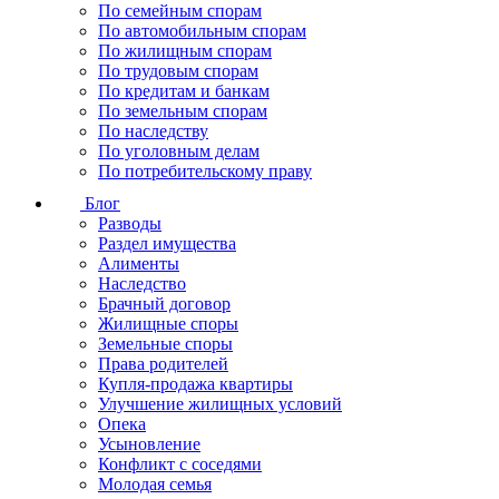
По семейным спорам
По автомобильным спорам
По жилищным спорам
По трудовым спорам
По кредитам и банкам
По земельным спорам
По наследству
По уголовным делам
По потребительскому праву
Блог
Разводы
Раздел имущества
Алименты
Наследство
Брачный договор
Жилищные споры
Земельные споры
Права родителей
Купля-продажа квартиры
Улучшение жилищных условий
Опека
Усыновление
Конфликт с соседями
Молодая семья