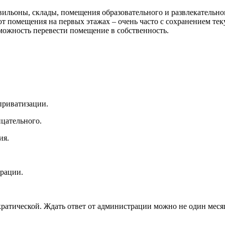
ильоны, склады, помещения образовательного и развлекательног
т помещения на первых этажах – очень часто с сохранением те
зможность перевести помещение в собственность.
приватизации.
ицательного.
ия.
трации.
кратической. Ждать ответ от администрации можно не один меся