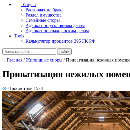
Услуги
Расторжение брака
Раздел имущества
Семейные споры
Адвокат по уголовным делам
Адвокат по гражданским делам
Tools
Калькулятор процентов 395 ГК РФ
Главная
/
Жилищные споры
/
Приватизация нежилых помеще
Приватизация нежилых помещ
Просмотров 1534