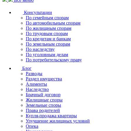
Все меню
Консультации
По семейным спорам
По автомобильным спорам
По жилищным спорам
По трудовым спорам
По кредитам и банкам
По земельным спорам
По наследству
По уголовным делам
По потребительскому праву
Блог
Разводы
Раздел имущества
Алименты
Наследство
Брачный договор
Жилищные споры
Земельные споры
Права родителей
Купля-продажа квартиры
Улучшение жилищных условий
Опека