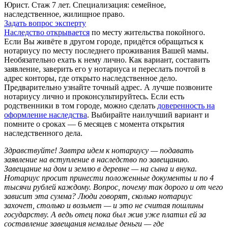
Юрист. Стаж 7 лет. Специализация: семейное,
наследственное, жилищное право.
Задать вопрос эксперту
Наследство открывается
по месту жительства покойного.
Если Вы живёте в другом городе, придётся обращаться к
нотариусу по месту последнего проживания Вашей мамы.
Необязательно ехать к нему лично. Как вариант, составить
заявление, заверить его у нотариуса и переслать почтой в
адрес конторы, где открыто наследственное дело.
Предварительно узнайте точный адрес. А лучше позвоните
нотариусу лично и проконсультируйтесь. Если есть
родственники в том городе, можно сделать
доверенность на
оформление наследства
. Выбирайте наилучший вариант и
помните о сроках — 6 месяцев с момента открытия
наследственного дела.
Здравствуйте! Завтра идем к нотариусу — подавать
заявление на вступление в наследство по завещанию.
Завещание на дом и землю в деревне — на сына и внука.
Нотариус просит принести положенные документы и по 4
тысячи рублей каждому. Вопрос, почему так дорого и от чего
зависит эта сумма? Люди говорят, сколько нотариус
захочет, столько и возьмет — и это не считая пошлины
государству. А ведь отец пока был жив уже платил ей за
составление завещания немалые деньги — где