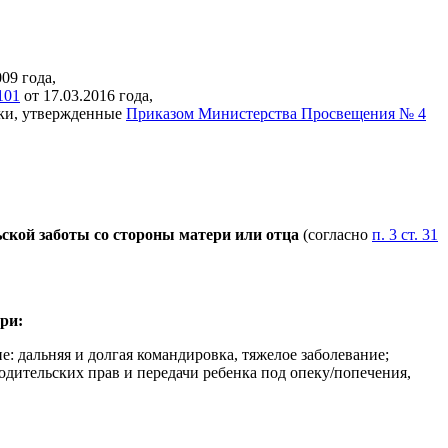
09 года,
101
от 17.03.2016 года,
еки, утвержденные
Приказом Министерства Просвещения № 4
ьской заботы со стороны матери или отца
(согласно
п. 3 ст. 31
ри:
: дальняя и долгая командировка, тяжелое заболевание;
дительских прав и передачи ребенка под опеку/попечения,