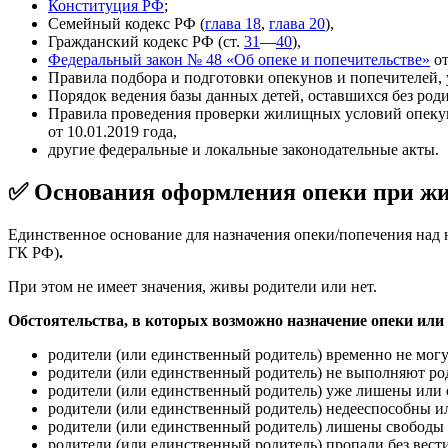
Конституция РФ
;
Семейный кодекс РФ (
глава 18
,
глава 20
),
Гражданский кодекс РФ (ст.
31
—
40
),
Федеральный закон № 48 «Об опеке и попечительстве»
от
Правила подбора и подготовки опекунов и попечителей
Порядок ведения базы данных детей, оставшихся без ро
Правила проведения проверки жилищных условий опекун
от 10.01.2019 года,
другие федеральные и локальные законодательные акты.
✅ Основания оформления опеки при ж
Единственное основание для назначения опеки/попечения на
ГК РФ)
.
При этом не имеет значения, живы родители или нет.
Обстоятельства, в которых возможно назначение опеки или
родители (или единственный родитель) временно не могу
родители (или единственный родитель) не выполняют род
родители (или единственный родитель) уже лишены или 
родители (или единственный родитель) недееспособны и
родители (или единственный родитель) лишены свободы 
родители (или единственный родитель) пропали без вести