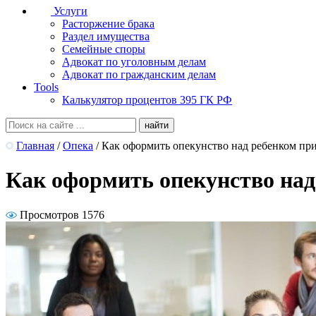
Услуги
Расторжение брака
Раздел имущества
Семейные споры
Адвокат по уголовным делам
Адвокат по гражданским делам
Tools
Калькулятор процентов 395 ГК РФ
Главная
/
Опека
/
Как оформить опекунство над ребенком пр
Как оформить опекунство над
Просмотров 1576