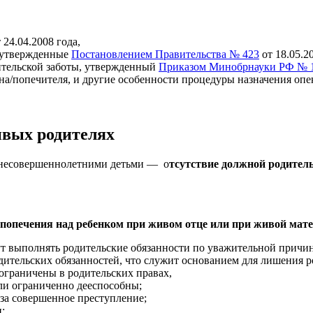
 24.04.2008 года,
, утвержденные
Постановлением Правительства № 423
от 18.05.20
дительской заботы, утвержденный
Приказом Минобрнауки РФ № 
а/попечителя, и другие особенности процедуры назначения оп
ивых родителях
д несовершеннолетними детьми — о
тсутствие должной родител
 попечения над ребенком при живом отце или при живой мате
т выполнять родительские обязанности по уважительной причине
ительских обязанностей, что служит основанием для лишения ро
ограничены в родительских правах,
ли ограниченно дееспособны;
за совершенное преступление;
;