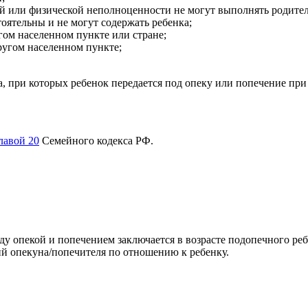
й или физической неполноценности не могут выполнять родител
оятельны и не могут содержать ребенка;
гом населенном пункте или стране;
ругом населенном пункте;
а, при которых ребенок передается под опеку или попечение пр
лавой 20
Семейного кодекса РФ.
 опекой и попечением заключается в возрасте подопечного ребен
ий опекуна/попечителя по отношению к ребенку.