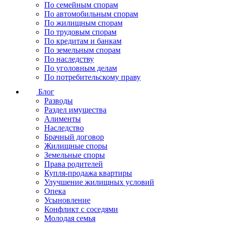
По семейным спорам
По автомобильным спорам
По жилищным спорам
По трудовым спорам
По кредитам и банкам
По земельным спорам
По наследству
По уголовным делам
По потребительскому праву
Блог
Разводы
Раздел имущества
Алименты
Наследство
Брачный договор
Жилищные споры
Земельные споры
Права родителей
Купля-продажа квартиры
Улучшение жилищных условий
Опека
Усыновление
Конфликт с соседями
Молодая семья