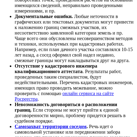
имеющихся сведений, неправильно проведенными
измерениями, и пр.
Документальные ошибки.
Любые неточности в
графических или текстовых документах могут привести
к наложению границ смежных участков, их
несоответствию заявленной категории земель и пр.
Чаще всего они обусловлены несовершенством методов
и техники, используемых при кадастровых работах.
Например, если план дачного участка составлялся 10-15
лет назад, а сосед оформил свой надел недавно,
смежные границы могут накладываться друг на друга.
Отсутствие у кадастрового инженера
квалификационного аттестата
. Результаты работ,
проведенных таким специалистом, будут
недействительными. Перечень кадастровых инженеров,
имеющих право проводить межевание, можно
проверить с помощью
онлайн сервиса на сайте
Росреестра
.
Невозможность договориться о расположении
границ.
Если стороны не могут прийти к единой
договоренности мирно, проблему придется решать в
судебном порядке.
Самозахват территории соседом
.
Речь идет о
самовольной установке или передвижении забора