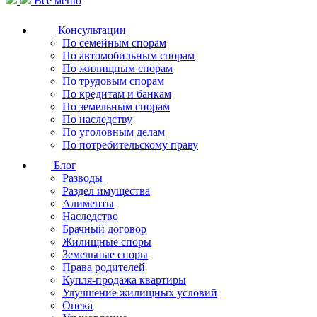
Все меню
Консультации
По семейным спорам
По автомобильным спорам
По жилищным спорам
По трудовым спорам
По кредитам и банкам
По земельным спорам
По наследству
По уголовным делам
По потребительскому праву
Блог
Разводы
Раздел имущества
Алименты
Наследство
Брачный договор
Жилищные споры
Земельные споры
Права родителей
Купля-продажа квартиры
Улучшение жилищных условий
Опека