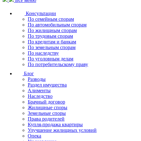
Все меню
Консультации
По семейным спорам
По автомобильным спорам
По жилищным спорам
По трудовым спорам
По кредитам и банкам
По земельным спорам
По наследству
По уголовным делам
По потребительскому праву
Блог
Разводы
Раздел имущества
Алименты
Наследство
Брачный договор
Жилищные споры
Земельные споры
Права родителей
Купля-продажа квартиры
Улучшение жилищных условий
Опека