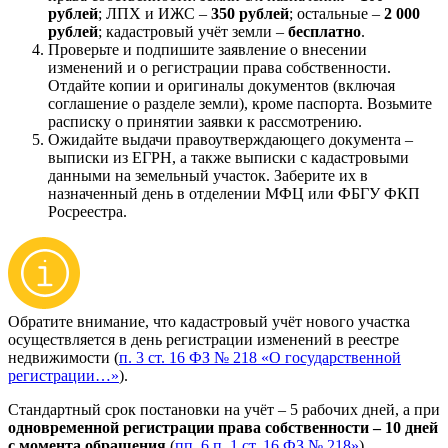
рублей
; ЛПХ и ИЖС –
350 рублей
; остальные –
2 000
рублей
; кадастровый учёт земли –
бесплатно
.
Проверьте и подпишите заявление о внесении
изменений и о регистрации права собственности.
Отдайте копии и оригиналы документов (включая
соглашение о разделе земли), кроме паспорта. Возьмите
расписку о принятии заявки к рассмотрению.
Ожидайте выдачи правоутверждающего документа –
выписки из ЕГРН, а также выписки с кадастровыми
данными на земельный участок. Заберите их в
назначенный день в отделении МФЦ или ФБГУ ФКП
Росреестра.
Обратите внимание, что кадастровый учёт нового участка
осуществляется в день регистрации изменений в реестре
недвижимости (
п. 3 ст. 16 ФЗ № 218 «О государственной
регистрации…»
).
Стандартный срок постановки на учёт – 5 рабочих дней, а при
одновременной регистрации права собственности – 10 дней
с момента обращения
(
пп. 6 п. 1 ст. 16 ФЗ № 218»
).