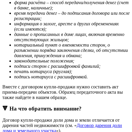
форма расчёта – способ передачи/получения денег (счет
в банке, наличные);
время передачи денег – до подписания договора или после
регистрации;
информация о залоге, аресте и других обременениях
(если имеются);
данные о прописанных в доме лицах, включая временно
отсутствующих жильцов;
нотариальный пункт о вменяемости сторон, о
разъяснении порядка заключения сделки, об отсутствии
давления, принуждения и обмана;
законодательные положения;
подписи сторон с расшифровкой фамилий;
печать нотариуса (круглая);
подпись нотариуса с расшифровкой.
Вместе с договором купли-продажи нужно составить акт
приема-передачи объектов. Образец передаточного акта вы
также найдете в нашем образце.
🔻 На что обратить внимание?
Договор купли-продажи доли дома и земли отличается от
дарения частей недвижимости (см. «
Договор дарения доли
дома и земельного участка
»).