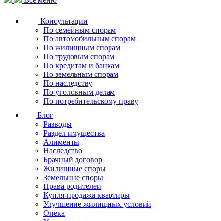
Все меню
Консультации
По семейным спорам
По автомобильным спорам
По жилищным спорам
По трудовым спорам
По кредитам и банкам
По земельным спорам
По наследству
По уголовным делам
По потребительскому праву
Блог
Разводы
Раздел имущества
Алименты
Наследство
Брачный договор
Жилищные споры
Земельные споры
Права родителей
Купля-продажа квартиры
Улучшение жилищных условий
Опека