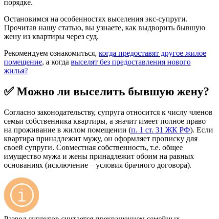
порядке.
Остановимся на особенностях выселения экс-супруги.
Прочитав нашу статью, вы узнаете, как выдворить бывшую
жену из квартиры через суд.
Рекомендуем ознакомиться,
когда предоставят другое жилое
помещение
, а когда
выселят без предоставления нового
жилья?
✅ Можно ли выселить бывшую жену?
Согласно законодательству, супруга относится к числу членов
семьи собственника квартиры, а значит имеет полное право
на проживание в жилом помещении (
п. 1 ст. 31 ЖК РФ
). Если
квартира принадлежит мужу, он оформляет прописку для
своей супруги. Совместная собственность, т.е. общее
имущество мужа и жены принадлежит обоим на равных
основаниях (исключение – условия брачного договора).
Развод супругов считается прекращением семейных