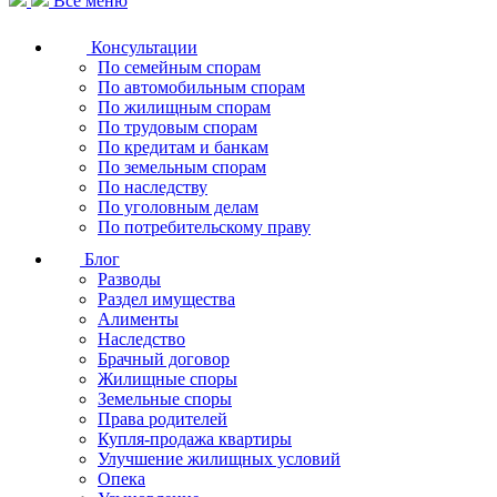
Все меню
Консультации
По семейным спорам
По автомобильным спорам
По жилищным спорам
По трудовым спорам
По кредитам и банкам
По земельным спорам
По наследству
По уголовным делам
По потребительскому праву
Блог
Разводы
Раздел имущества
Алименты
Наследство
Брачный договор
Жилищные споры
Земельные споры
Права родителей
Купля-продажа квартиры
Улучшение жилищных условий
Опека