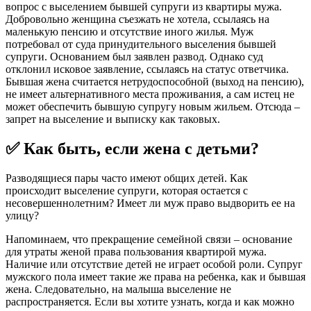
вопрос с выселением бывшей супруги из квартиры мужа.
Добровольно женщина съезжать не хотела, ссылаясь на
маленькую пенсию и отсутствие иного жилья. Муж
потребовал от суда принудительного выселения бывшей
супруги. Основанием был заявлен развод. Однако суд
отклонил исковое заявление, ссылаясь на статус ответчика.
Бывшая жена считается нетрудоспособной (выход на пенсию),
не имеет альтернативного места проживания, а сам истец не
может обеспечить бывшую супругу новым жильем. Отсюда –
запрет на выселение и выписку как таковых.
✅ Как быть, если жена с детьми?
Разводящиеся пары часто имеют общих детей. Как
происходит выселение супруги, которая остается с
несовершеннолетним? Имеет ли муж право выдворить ее на
улицу?
Напоминаем, что прекращение семейной связи – основание
для утраты женой права пользования квартирой мужа.
Наличие или отсутствие детей не играет особой роли. Супруг
мужского пола имеет такие же права на ребенка, как и бывшая
жена. Следовательно, на малыша выселение не
распространяется. Если вы хотите узнать, когда и как можно