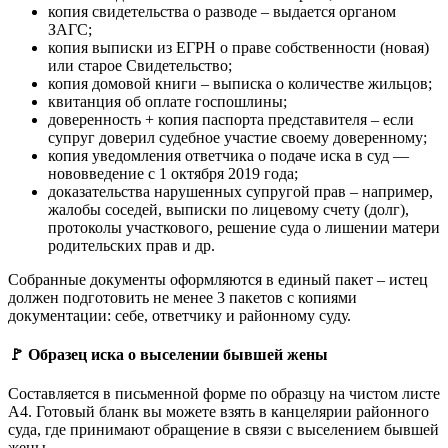
копия свидетельства о разводе – выдается органом
ЗАГС;
копия выписки из ЕГРН о праве собственности (новая)
или старое Свидетельство;
копия домовой книги – выписка о количестве жильцов;
квитанция об оплате госпошлины;
доверенность + копия паспорта представителя – если
супруг доверил судебное участие своему доверенному;
копия уведомления ответчика о подаче иска в суд —
нововведение с 1 октября 2019 года;
доказательства нарушенных супругой прав – например,
жалобы соседей, выписки по лицевому счету (долг),
протоколы участкового, решение суда о лишении матери
родительских прав и др.
Собранные документы оформляются в единый пакет – истец
должен подготовить не менее 3 пакетов с копиями
документации: себе, ответчику и районному суду.
🚩 Образец иска о выселении бывшей жены
Составляется в письменной форме по образцу на чистом листе
А4. Готовый бланк вы можете взять в канцелярии районного
суда, где принимают обращение в связи с выселением бывшей
жены.