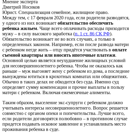
Мнение эксперта
Дмитрий Носиков
Юрист. Специализация семейное, жилищное право.
Между тем, с 17 февраля 2020 года, если родители разводятся,
у одного из них возникает
обязательство обеспечить
ребенка жильем
. Чаще всего оплачивать расходы приходится
мужу – в силу высокого заработка (
п. 1 ст. 86 СК РФ
).
Обязательство возникает не во всех случаях, а только в
определенных законом. Например, если после развода матери
с ребенком негде жить – отцу придётся участвовать в
оплате
съемной квартиры или вносить ипотечные платежи
.
Основной целью является неухудшение жилищных условий
для несовершеннолетнего ребенка. Чтобы не оказалось как
раньше – муж выгоняет жену с ребенком из дома, а последние
вынуждены ютиться в крохотных комнатах или общежитиях.
Обычно в таких делах не обходится без суда. Именно суд
определяет сумму компенсации и прочие выплаты в пользу
матери с ребенком. Включая ежемесячные алименты.
Таким образом, выселение экс-супруги с ребенком должно
учитывать интересы несовершеннолетнего. Вопрос решается
совместно с органом опеки и попечительства. Лучше всего,
если родители договорятся полюбовно – в противном случае
придется подавать исковое заявление и устанавливать место
проживания ребенка в суде.