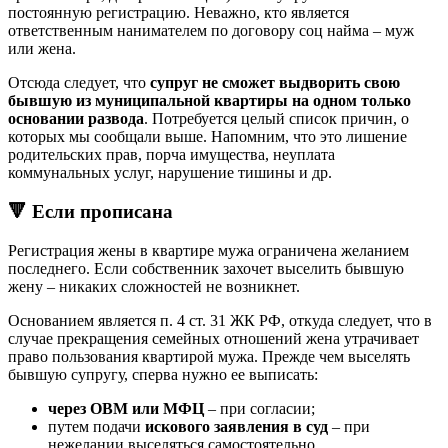
постоянную регистрацию. Неважно, кто является
ответственным нанимателем по договору соц найма – муж
или жена.
Отсюда следует, что
супруг не сможет выдворить свою
бывшую из муниципальной квартиры на одном только
основании развода
. Потребуется целый список причин, о
которых мы сообщали выше. Напомним, что это лишение
родительских прав, порча имущества, неуплата
коммунальных услуг, нарушение тишины и др.
🔻 Если прописана
Регистрация жены в квартире мужа ограничена желанием
последнего. Если собственник захочет выселить бывшую
жену – никаких сложностей не возникнет.
Основанием является п. 4 ст. 31 ЖК РФ, откуда следует, что в
случае прекращения семейных отношений жена утрачивает
право пользования квартирой мужа. Прежде чем выселять
бывшую супругу, сперва нужно ее выписать:
через ОВМ или МФЦ
– при согласии;
путем подачи
искового заявления в суд
– при
нежелании выселяться самостоятельно.