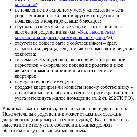
квартиры?
«;
непоявление по основному месту жительства – если
родственники проживают в другом городе или не
появляются в квартире свыше 6 месяцев;
неуплата за коммунальные услуги – основание для
выселения родственника (см. «
Как выселить из
квартиры за неуплату коммунальных услуг
?»);
отсутствие общего быта с собственником – брат,
пасынок, падчерица, теща никак не помогают в ведении
хозяйства;
систематические дебоши, алкоголизм, употребление
наркотиков – аморальное поведение родственников
является прямой причиной для их отселения из
квартиры;
намеренная порча имущества;
продажа квартиры или комнаты новому собственнику –
прописанные лица обязаны сняться с регистрационного
учета и покинуть жилое помещение (п. 2 ст. 292 ГК РФ).
Как показывает практика, одного основания недостаточно.
Нежелательный родственник может отказаться съезжать
добровольно (например, в зимний период). Если согласия на
выселение не получено, собственник жилья должен
обратиться в суд с исковым заявлением.