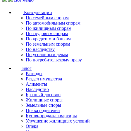
Все меню
Консультации
По семейным спорам
По автомобильным спорам
По жилищным спорам
По трудовым спорам
По кредитам и банкам
По земельным спорам
По наследству
По уголовным делам
По потребительскому праву
Блог
Разводы
Раздел имущества
Алименты
Наследство
Брачный договор
Жилищные споры
Земельные споры
Права родителей
Купля-продажа квартиры
Улучшение жилищных условий
Опека