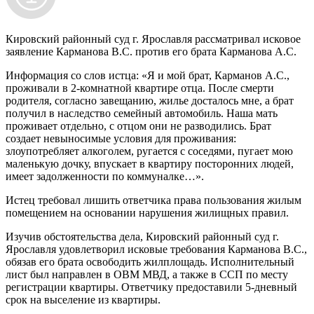
Кировский районный суд г. Ярославля рассматривал исковое
заявление Карманова В.С. против его брата Карманова А.С.
Информация со слов истца: «Я и мой брат, Карманов А.С.,
проживали в 2-комнатной квартире отца. После смерти
родителя, согласно завещанию, жилье досталось мне, а брат
получил в наследство семейный автомобиль. Наша мать
проживает отдельно, с отцом они не разводились. Брат
создает невыносимые условия для проживания:
злоупотребляет алкоголем, ругается с соседями, пугает мою
маленькую дочку, впускает в квартиру посторонних людей,
имеет задолженности по коммуналке…».
Истец требовал лишить ответчика права пользования жилым
помещением на основании нарушения жилищных правил.
Изучив обстоятельства дела, Кировский районный суд г.
Ярославля удовлетворил исковые требования Карманова В.С.,
обязав его брата освободить жилплощадь. Исполнительный
лист был направлен в ОВМ МВД, а также в ССП по месту
регистрации квартиры. Ответчику предоставили 5-дневный
срок на выселение из квартиры.