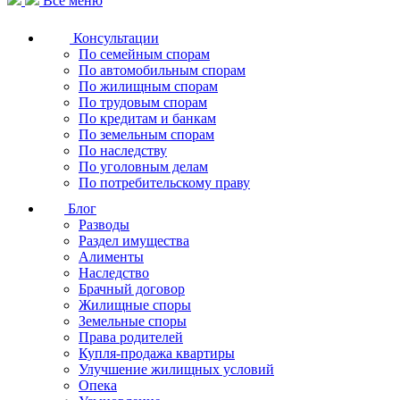
Все меню
Консультации
По семейным спорам
По автомобильным спорам
По жилищным спорам
По трудовым спорам
По кредитам и банкам
По земельным спорам
По наследству
По уголовным делам
По потребительскому праву
Блог
Разводы
Раздел имущества
Алименты
Наследство
Брачный договор
Жилищные споры
Земельные споры
Права родителей
Купля-продажа квартиры
Улучшение жилищных условий
Опека