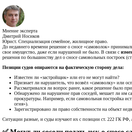
Мнение эксперта
Дмитрий Носиков
Юрист. Специализация семейное, жилищное право.
До недавнего времени решение о сносе «самоволок» принимали
свое имущество, даже если нарушений не было. В связи с
измен
решения по большинству дел о сносе самовольных построек (ст
Позиции судов опираются на фактическую сторону дела:
Известен ли «застройщик» или его не могут найти?
Признает ли нарушитель, что возвёл «самоволку» или ос
Рассматривался ли вопрос ранее, какое решение было пр
Обнаружено ли нарушение прав соседей, мешает ли им са
прокуратуры. Например, если самовольная постройка истц
огня»).
Зарегистрировано ли право собственности на объект не
Ситуации разные, и суды изучают их с позиции ст. 222 ГК РФ,
✅ Могут ли соседи подать иск о сносе с