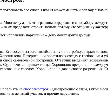
 потребовать его сноса. Объект может мешать и совладельцам п
а
. Многие думают, что границы определяются по забору между с
 за их пределами строить нельзя, потому что это уже чужая тер
тся исправлять нарушение – дело может дойти до суда.
 Его сосед отстроил хозяйственную постройку: вырыл котлован,
Хорошилова. Потерпевший обратился к соседу с требованием убра
и сносе самовольной постройки. Ответчик выдвинул возражение
ыл. Суд посчитал правым истца. Хорошилов предоставил схему у
гласованы с соседом. Хорошилов не давал своего разрешения. С
 и повлиять на
снос самостроя
. Одновременно с этим, тяжбы нося
ода на земельный участок и прочие нарушения.