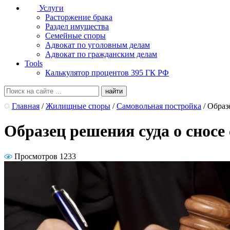
Услуги
Расторжение брака
Раздел имущества
Семейные споры
Адвокат по уголовным делам
Адвокат по гражданским делам
Tools
Калькулятор процентов 395 ГК РФ
Главная
/
Жилищные споры
/
Самовольная постройка
/
Образ
Образец решения суда о сносе
Просмотров 1233