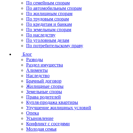
По семейным спорам
По автомобильным спорам
По жилищным спорам
По трудовым спорам
По кредитам и банкам
По земельным спорам
По наследству
По уголовным делам
По потребительскому праву
Блог
Разводы
Раздел имущества
Алименты
Наследство
Брачный договор
Жилищные споры
Земельные споры
Права родителей
Купля-продажа квартиры
Улучшение жилищных условий
Опека
Усыновление
Конфликт с соседями
Молодая семья