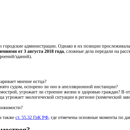
 городские администрации. Однако в их позиции прослеживалас
ениями от 3 августа 2018 года
, сложные дела передали на рас
роений/зданий).
паривает мнение истца?
инято судом, оспорено ли оно в апелляционной инстанции?
мострой, угрожает ли строение жизни и здоровью граждан? В о
а угрожает экологической ситуации в регионе (химический заво
движимости?
 а также
ст. 55.32 ГрК РФ
, где отмечены основные моменты по да
амостроя?