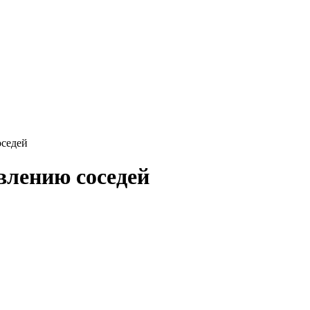
оседей
влению соседей