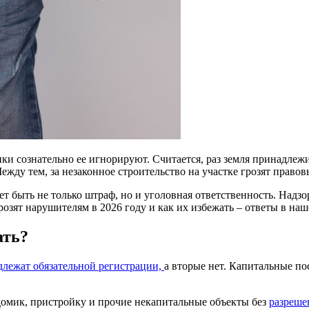
и сознательно ее игнорируют. Считается, раз земля принадлежит
Между тем, за незаконное строительство на участке грозят право
т быть не только штраф, но и уголовная ответственность. Надз
зят нарушителям в 2026 году и как их избежать – ответы в наше
ать?
длежат обязательной регистрации,
а вторые нет. Капитальные п
 домик, пристройку и прочие некапитальные объекты без
разреше