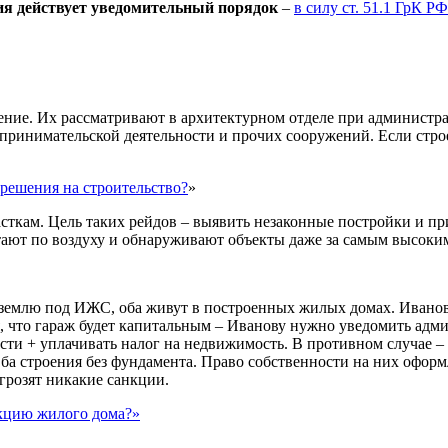
ия действует уведомительный порядок
–
в силу ст. 51.1 ГрК РФ
ние. Их рассматривают в архитектурном отделе при администрац
принимательской деятельности и прочих сооружений. Если строе
зрешения на строительство?
»
ткам. Цель таких рейдов – выявить незаконные постройки и пр
ают по воздуху и обнаруживают объекты даже за самым высоким
 землю под ИЖС, оба живут в построенных жилых домах. Иванов
я, что гараж будет капитальным – Иванову нужно уведомить адм
ости + уплачивать налог на недвижимость. В противном случае –
ба строения без фундамента. Право собственности на них оформ
 грозят никакие санкции.
укцию жилого дома?»