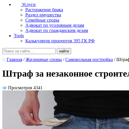
Услуги
Расторжение брака
Раздел имущества
Семейные споры
Адвокат по уголовным делам
Адвокат по гражданским делам
Tools
Калькулятор процентов 395 ГК РФ
Главная
/
Жилищные споры
/
Самовольная постройка
/
Штраф
Штраф за незаконное строител
Просмотров 4341