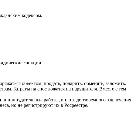
ажданским кодексом.
ридические санкции.
оряжаться объектом: продать, подарить, обменять, заложить,
рам. Затраты на снос ложатся на нарушителя. Вместе с тем
е или принудительные работы, вплоть до тюремного заключения.
са, но не регистрируют их в Росреестре.