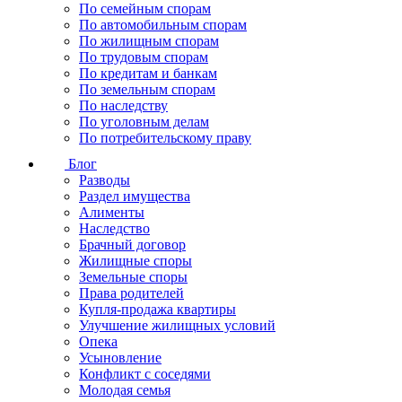
По семейным спорам
По автомобильным спорам
По жилищным спорам
По трудовым спорам
По кредитам и банкам
По земельным спорам
По наследству
По уголовным делам
По потребительскому праву
Блог
Разводы
Раздел имущества
Алименты
Наследство
Брачный договор
Жилищные споры
Земельные споры
Права родителей
Купля-продажа квартиры
Улучшение жилищных условий
Опека
Усыновление
Конфликт с соседями
Молодая семья