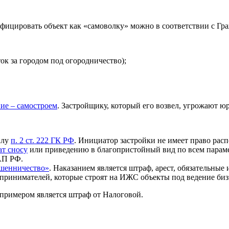
ифицировать объект как «самоволку» можно в соответствии с Гр
ток за городом под огородничество);
ие – самостроем
. Застройщику, который его возвел, угрожают ю
илу
п. 2 ст. 222 ГК РФ
. Инициатор застройки не имеет право расп
т сносу
или приведению в благопристойный вид по всем парамет
АП РФ.
ошенничество»
. Наказанием является штраф, арест, обязательны
ринимателей, которые строят на ИЖС объекты под ведение бизне
примером является штраф от Налоговой.