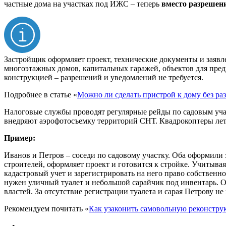
частные дома на участках под ИЖС – теперь
вместо разрешен
Застройщик оформляет проект, технические документы и заявле
многоэтажных домов, капитальных гаражей, объектов для пред
конструкцией – разрешений и уведомлений не требуется.
Подробнее в статье «
Можно ли сделать пристрой к дому без ра
Налоговые службы проводят регулярные рейды по садовым учас
внедряют аэрофотосъемку территорий СНТ. Квадрокоптеры лет
Пример:
Иванов и Петров – соседи по садовому участку. Оба оформили
строителей, оформляет проект и готовится к стройке. Учитыва
кадастровый учет и зарегистрировать на него право собственн
нужен уличный туалет и небольшой сарайчик под инвентарь. О
властей. За отсутствие регистрации туалета и сарая Петрову не
Рекомендуем почитать «
Как узаконить самовольную реконстр