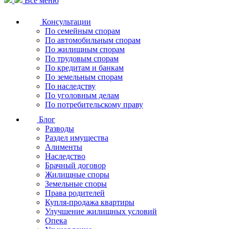
Все меню
Консультации
По семейным спорам
По автомобильным спорам
По жилищным спорам
По трудовым спорам
По кредитам и банкам
По земельным спорам
По наследству
По уголовным делам
По потребительскому праву
Блог
Разводы
Раздел имущества
Алименты
Наследство
Брачный договор
Жилищные споры
Земельные споры
Права родителей
Купля-продажа квартиры
Улучшение жилищных условий
Опека