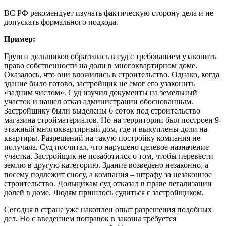
ВС РФ рекомендует изучать фактическую сторону дела и не
допускать формального подхода.
Пример:
Группа дольщиков обратилась в суд с требованием узаконить
право собственности на доли в многоквартирном доме.
Оказалось, что они вложились в строительство. Однако, когда
здание было готово, застройщик не смог его узаконить
«задним числом». Суд изучил документы на земельный
участок и нашел отказ администрации обоснованным.
Застройщику были выделены 6 соток под строительство
магазина стройматериалов. Но на территории был построен 9-
этажный многоквартирный дом, где и выкуплены доли на
квартиры. Разрешений на такую постройку компания не
получала. Суд посчитал, что нарушено целевое назначение
участка. Застройщик не позаботился о том, чтобы перевести
землю в другую категорию. Здание возведено незаконно, а
посему подлежит сносу, а компания – штрафу за незаконное
строительство. Дольщикам суд отказал в праве легализации
долей в доме. Людям пришлось судиться с застройщиком.
Сегодня в стране уже накоплен опыт разрешения подобных
дел. Но с введением поправок в законы требуется