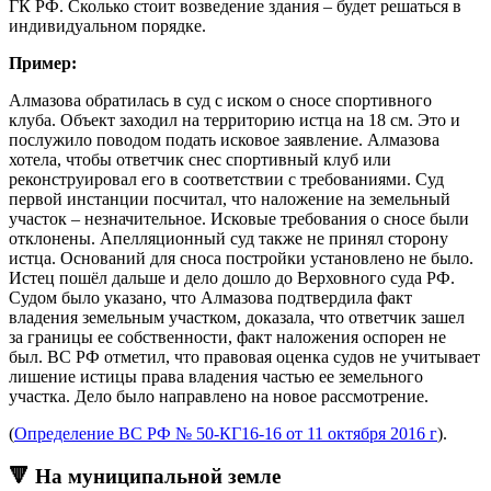
ГК РФ. Сколько стоит возведение здания – будет решаться в
индивидуальном порядке.
Пример:
Алмазова обратилась в суд с иском о сносе спортивного
клуба. Объект заходил на территорию истца на 18 см. Это и
послужило поводом подать исковое заявление. Алмазова
хотела, чтобы ответчик снес спортивный клуб или
реконструировал его в соответствии с требованиями. Суд
первой инстанции посчитал, что наложение на земельный
участок – незначительное. Исковые требования о сносе были
отклонены. Апелляционный суд также не принял сторону
истца. Оснований для сноса постройки установлено не было.
Истец пошёл дальше и дело дошло до Верховного суда РФ.
Судом было указано, что Алмазова подтвердила факт
владения земельным участком, доказала, что ответчик зашел
за границы ее собственности, факт наложения оспорен не
был. ВС РФ отметил, что правовая оценка судов не учитывает
лишение истицы права владения частью ее земельного
участка. Дело было направлено на новое рассмотрение.
(
Определение ВС РФ № 50-КГ16-16 от 11 октября 2016 г
).
🔻 На муниципальной земле