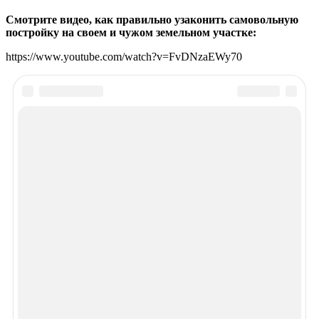
Смотрите видео, как правильно узаконить самовольную
постройку на своем и чужом земельном участке:
https://www.youtube.com/watch?v=FvDNzaEWy70
Рекомендуем почитать
Просмотров 2380
Какие постройки надо регистрировать на земельном участке в
СНТ