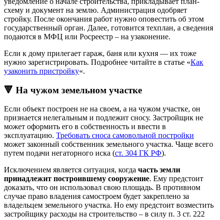
уведомление о начале строительства, прикладывает план-
схему и документ на землю. Администрация одобряет
стройку. После окончания работ нужно оповестить об этом
государственный орган. Далее, готовится техплан, а сведения
подаются в МФЦ или Росреестр – на узаконение.
Если к дому прилегает гараж, баня или кухня — их тоже
нужно зарегистрировать. Подробнее читайте в статье «
Как
узаконить пристройку
«.
🔻 На чужом земельном участке
Если объект построен не на своем, а на чужом участке, он
признается нелегальным и подлежит сносу. Застройщик не
может оформить его в собственность и ввести в
эксплуатацию.
Требовать сноса самовольной постройки
может законный собственник земельного участка. Чаще всего
путем подачи негаторного иска (
ст. 304 ГК РФ
).
Исключением является ситуация, когда
часть земли
принадлежит построившему сооружение
. Ему предстоит
доказать, что он использовал свою площадь. В противном
случае право владения самостроем будет закреплено за
владельцем земельного участка. Но ему предстоит возместить
застройщику расходы на строительство – в силу п. 3 ст. 222