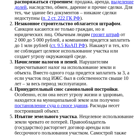
распоряжаться строением
: продажа, аренда,
выделение
долей
, наследство, обмен, дарение и прочие сделки. Для
тех, чье здание без документов – никакие сделки
недоступны (
п. 2 ст. 222 ГК РФ
).
Незаконное строительство облагается штрафом
.
Санкции касаются не только граждан, но и
юридических лиц. Обычным людям
грозит штраф
от
2 000 до 5 000 рублей, а компаниям придется заплатить
до 1 млн рублей (
ст. 9.5 КоАП РФ
). Накажут и тех, кто
не соблюдает целевое использование участка или
создает угрозу окружающей среде.
Начисление налогов и пеней
. Нарушителям
пересчитывают налог на использование земли и
объекта. Вместо одного года придется заплатить за 3, а
если участок под ИЖС был в собственности свыше 10
лет – за весь период эксплуатации.
Принудительный снос самовольной постройки
.
Особенно, если она несет угрозу жизни и здоровью,
находится на муниципальной земле или получено
постановление суда о сносе здания
. Расходы несет
построивший объект.
Изъятие земельного участка
. Нецелевое использование
земли чревато ее потерей. Правообладатель
(государство) расторгнет договор аренды или
бессрочного пользования участком. Самострой также