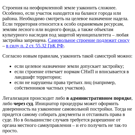
Строения на неоформленной земле узаконить сложнее.
Особенно, если участок находится на балансе города или
района. Необходимо смотреть на целевое назначение надела.
Если территория относится к особо охраняемым ресурсам,
землям лесного или водного фонда, а также объектам
культурного наследия под защитой муниципалитета – любая
застройка запрещена.
Самовольное строение подлежит сносу
–
в силу п. 2 ст. 55.32 ГрК РФ
.
Согласно новым правилам, узаконить такой самострой можно:
если целевое назначение земли допускает застройку;
если строение отвечает нормам СНиП и вписывается в
ландшафт территории;
если не нарушены права третьих лиц (например,
собственников частных участков).
Легализация происходит либо
в административном порядке
,
либо
через суд
. Инициатор процедуры может оформить
доверенность на узаконение самовольной постройки. Тогда не
придется самому собирать документы и отстаивать права в
суде. Но в большинстве случаев требуется разрешение от
органа местного самоуправления – и его получить не так-то
просто.