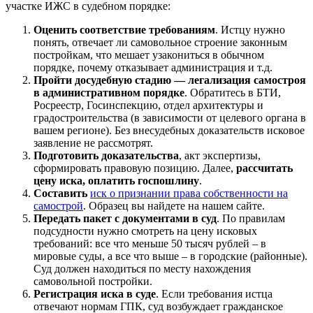
участке ИЖС в судебном порядке:
Оценить соответствие требованиям
. Истцу нужно
понять, отвечает ли самовольное строение законным
постройкам, что мешает узакониться в обычном
порядке, почему отказывает администрация и т.д.
Пройти досудебную стадию — легализация самостроя
в административном порядке
. Обратитесь в БТИ,
Росреестр, Госинспекцию, отдел архитектуры и
градостроительства (в зависимости от целевого органа в
вашем регионе). Без внесудебных доказательств исковое
заявление не рассмотрят.
Подготовить доказательства
, акт экспертизы,
сформировать правовую позицию. Далее,
рассчитать
цену иска, оплатить госпошлину
.
Составить
иск о признании права собственности на
самострой
. Образец вы найдете на нашем сайте.
Передать пакет с документами в суд
. По правилам
подсудности нужно смотреть на цену исковых
требований: все что меньше 50 тысяч рублей – в
мировые суды, а все что выше – в городские (районные).
Суд должен находиться по месту нахождения
самовольной постройки.
Регистрация иска в суде
. Если требования истца
отвечают нормам ГПК, суд возбуждает гражданское