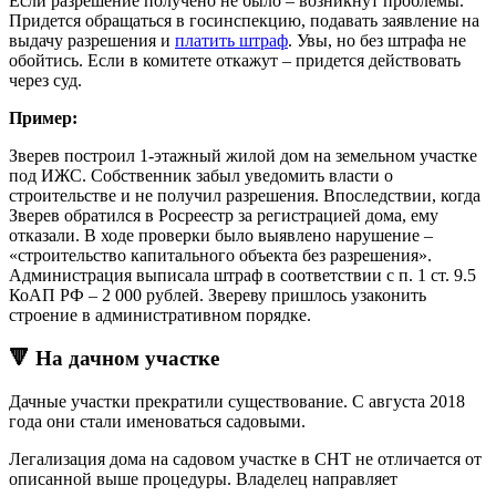
Если разрешение получено не было – возникнут проблемы.
Придется обращаться в госинспекцию, подавать заявление на
выдачу разрешения и
платить штраф
. Увы, но без штрафа не
обойтись. Если в комитете откажут – придется действовать
через суд.
Пример:
Зверев построил 1-этажный жилой дом на земельном участке
под ИЖС. Собственник забыл уведомить власти о
строительстве и не получил разрешения. Впоследствии, когда
Зверев обратился в Росреестр за регистрацией дома, ему
отказали. В ходе проверки было выявлено нарушение –
«строительство капитального объекта без разрешения».
Администрация выписала штраф в соответствии с п. 1 ст. 9.5
КоАП РФ – 2 000 рублей. Звереву пришлось узаконить
строение в административном порядке.
🔻 На дачном участке
Дачные участки прекратили существование. С августа 2018
года они стали именоваться садовыми.
Легализация дома на садовом участке в СНТ не отличается от
описанной выше процедуры. Владелец направляет