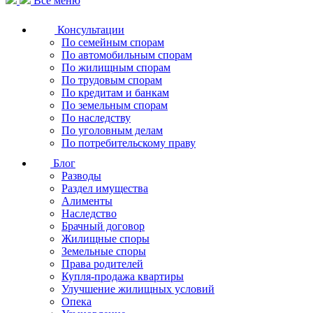
Все меню
Консультации
По семейным спорам
По автомобильным спорам
По жилищным спорам
По трудовым спорам
По кредитам и банкам
По земельным спорам
По наследству
По уголовным делам
По потребительскому праву
Блог
Разводы
Раздел имущества
Алименты
Наследство
Брачный договор
Жилищные споры
Земельные споры
Права родителей
Купля-продажа квартиры
Улучшение жилищных условий
Опека