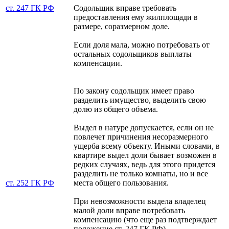
ст. 247 ГК РФ
Содольщик вправе требовать
предоставления ему жилплощади в
размере, соразмерном доле.
Если доля мала, можно потребовать от
остальных содольщиков выплаты
компенсации.
По закону содольщик имеет право
разделить имущество, выделить свою
долю из общего объема.
Выдел в натуре допускается, если он не
повлечет причинения несоразмерного
ущерба всему объекту. Иными словами, в
квартире выдел доли бывает возможен в
редких случаях, ведь для этого придется
разделить не только комнаты, но и все
ст. 252 ГК РФ
места общего пользования.
При невозможности выдела владелец
малой доли вправе потребовать
компенсацию (что еще раз подтверждает
положение ст. 247 ГК РФ).