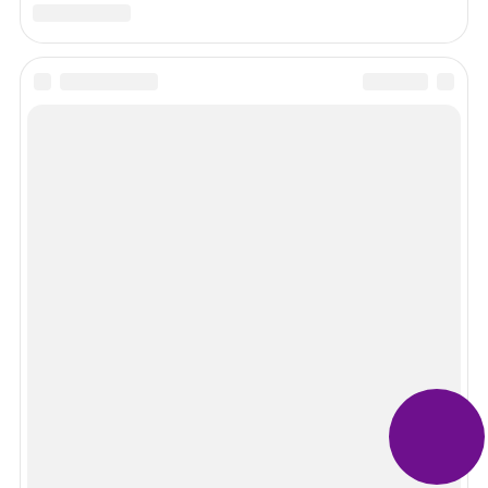
Просмотров 3006
Покупка квартиры с прописанным человеком
О нашем сайте
Перед принятием какого-либо решения проконсультируйтесь с
юристом. Руководство сайта не несет ответственности за
использование размещенной на сайте информации.
Информация на сайте носит ознакомительный характер и не
является публичной офертой, определяемой положениями
статьи 437 Гражданского кодекса РФ.
Бесплатная консультация юриста
+7 (800) 551-24-06
Реклама
Erid: 2W5zFH4JYyW, ООО Лигал Адс Тех