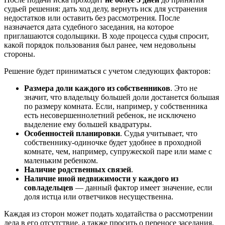
судьей решения: дать ход делу, вернуть иск для устранения
недостатков или оставить без рассмотрения. После
назначается дата судебного заседания, на которое
приглашаются содольщики. В ходе процесса судья спросит,
какой порядок пользования был ранее, чем недовольны
стороны.
Решение будет приниматься с учетом следующих факторов:
Размера доли каждого из собственников
. Это не
значит, что владельцу большей доли достанется большая
по размеру комната. Если, например, у собственника
есть несовершеннолетний ребенок, не исключено
выделение ему большей квадратуры.
Особенностей планировки
. Судья учитывает, что
собственнику-одиночке будет удобнее в проходной
комнате, чем, например, супружеской паре или маме с
маленьким ребенком.
Наличие родственных связей
.
Наличие иной недвижимости у каждого из
совладельцев
— данный фактор имеет значение, если
доля истца или ответчиков несущественна.
Каждая из сторон может подать ходатайства о рассмотрении
дела в его отсутствие, а также просить о переносе заседания,