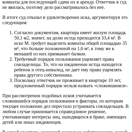
комнаты для последующей сдачи их в аренду. Ответчик в суд
не явилась, поэтому дело рассматривалось без нее.
В итоге суд отказал в удовлетворении иска, аргументируя это
следующим:
Согласно документам, квартира имеет жилую площадь
50,1 м2, значит, на долю истца приходится 33,4 м². В
иске М. требует выделить комнаты общей площадью 35
м², что больше положенной на 1,6 м², к тому же к
меньшей из них примыкает балкон.
Требуемый порядок пользования ущемляет права
совладелицы. То, что на иждивении истца находится
ребенок и отец-инвалид, не дает ему права ущемлять
права другого собственника.
Поскольку ответчик не проживает в квартире 10 лет,
предложенный порядок нельзя назвать «сложившимся».
При рассмотрении подобных исков учитывается
сложившийся порядок пользования и факторы, по которым
текущее положение дел перестало устраивать совладельцев. В
любом случае принимается справедливое решение,
учитывающее интересы лиц, находящихся в браке, имеющих
детей или иных иждивенцев.