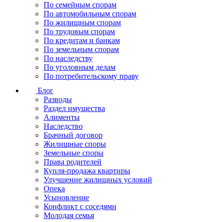
По семейным спорам
По автомобильным спорам
По жилищным спорам
По трудовым спорам
По кредитам и банкам
По земельным спорам
По наследству
По уголовным делам
По потребительскому праву
Блог
Разводы
Раздел имущества
Алименты
Наследство
Брачный договор
Жилищные споры
Земельные споры
Права родителей
Купля-продажа квартиры
Улучшение жилищных условий
Опека
Усыновление
Конфликт с соседями
Молодая семья