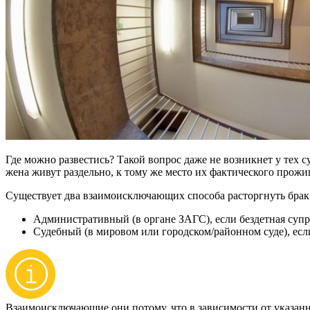
Где можно развестись? Такой вопрос даже не возникнет у тех 
жена живут раздельно, к тому же место их фактического прожи
Существует два взаимоисключающих способа расторгнуть брак
Административный (в органе ЗАГС), если бездетная супр
Судебный (в мировом или городском/районном суде), если
Взаимоисключающие они потому, что в зависимости от указанны