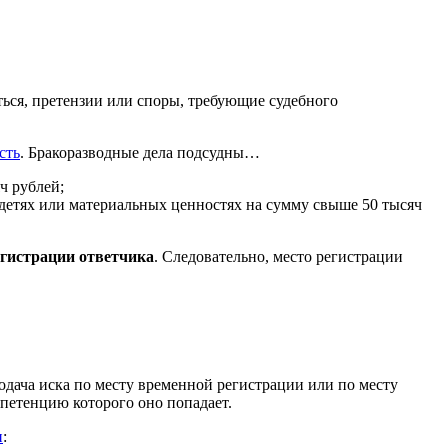
ться, претензии или споры, требующие судебного
сть
. Бракоразводные дела подсудны…
ч рублей;
о детях или материальных ценностях на сумму свыше 50 тысяч
егистрации ответчика
. Следовательно, место регистрации
подача иска по месту временной регистрации или по месту
мпетенцию которого оно попадает.
и
: