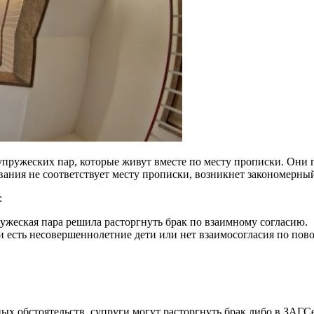
супружеских пар, которые живут вместе по месту прописки. Они
вания не соответствует месту прописки, возникнет закономерный
:
ужеская пара решила расторгнуть брак по взаимному согласию.
 есть несовершеннолетние дети или нет взаимосогласия по пово
х обстоятельств, супруги могут расторгнуть брак либо в ЗАГСе,