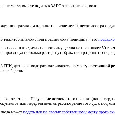
 и не могут вместе подать в ЗАГС заявление о разводе.
в административном порядке (наличие детей, несогласие разводи
и по территориальному или предметному принципу – это
подсудно
не споров или сумма спорного имущества не превышает 50 тыся
и просят суд не только расторгнуть брак, но и разрешить спор 
 28 ГПК, дела о разводе рассматриваются
по месту постоянной р
шающей роли.
рописки ответчика. Нарушение истцом этого правила (например, 
окументов или передача дела на рассмотрение того суда, под ко
азвода может
подать иск по своему собственному месту прописк