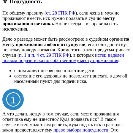
🔻 Подсудность
По общему правилу (
ст. 28 ГПК РФ
), если жена и муж не
проживают вместе, иск нужно подавать в суд
по месту
проживания ответчика.
Но не всегда – из правила есть
исключения.
Дело о разводе может быть рассмотрено в судебном органе
по
месту проживания любого из супругов
, если они достигнут
по этому поводу согласия. Кроме того, закон предусматривает
случаи (
п. 1 и п. 4 ст. 29 ГПК РФ
), в которых
истец наделен
правом подачи иска по собственному месту проживания
:
с ним живут несовершеннолетние дети;
состояние его здоровья не позволяет приехать в другой
населенный пункт для подачи иска.
А что делать истцу в том случае, если место проживания
ответчика ему не известно? Куда подавать иск? В таком
случае истец может сам решить, куда подать иск о разводе –
закон предоставляет ему
право выбора подсудности
. Это