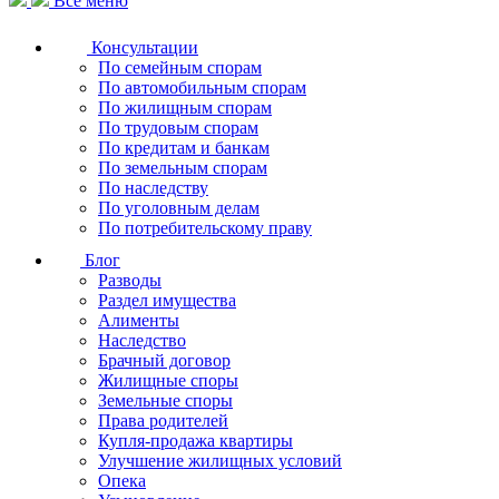
Все меню
Консультации
По семейным спорам
По автомобильным спорам
По жилищным спорам
По трудовым спорам
По кредитам и банкам
По земельным спорам
По наследству
По уголовным делам
По потребительскому праву
Блог
Разводы
Раздел имущества
Алименты
Наследство
Брачный договор
Жилищные споры
Земельные споры
Права родителей
Купля-продажа квартиры
Улучшение жилищных условий
Опека