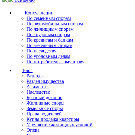
Все меню
Консультации
По семейным спорам
По автомобильным спорам
По жилищным спорам
По трудовым спорам
По кредитам и банкам
По земельным спорам
По наследству
По уголовным делам
По потребительскому праву
Блог
Разводы
Раздел имущества
Алименты
Наследство
Брачный договор
Жилищные споры
Земельные споры
Права родителей
Купля-продажа квартиры
Улучшение жилищных условий
Опека