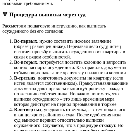
исковыми требованиями.
🔻 Процедура выписки через суд
Рассмотрим пошаговую инструкцию, как выписать
осужденного без его согласия:
Во-первых
, нужно составить исковое заявление
(образец размещён ниже). Передавая дело суду, истец
излагает просьбу выписать осужденного из квартиры в
связи с рядом особенностей.
Во-вторых
, потребуется посетить колонию и запросить
копию паспорта осужденного. Как правило, документы
отбывающих наказание хранятся у начальника колонии.
В-третьих
, подготовить документы на квартиру (если
истец является собственником). Правоустанавливающие
документы дают право на выписку/прописку граждан
по желанию собственника. Но важно понимать, что
выписка осужденного – это лишь временная мера,
которая действует на период пребывания в тюрьме.
В-четвертых
, уведомить ответчика, а затем подать иск
в канцелярию районного суда. После одобрения иска
суд выносит вердикт относительно выписки
осужденного. Случается, что в процедуре откажут. Но
чаще всего осужденных выписывают без проблем,