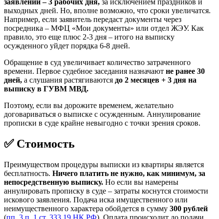
заявлений – 3 рабочих дня,
за исключением праздников и
выходных дней. Но, вполне возможно, что сроки увеличатся.
Например, если заявитель передаст документы через
посредника – МФЦ «Мои документы» или отдел ЖЭУ. Как
правило, это еще плюс 2-3 дня – итого на выписку
осужденного уйдет порядка 6-8 дней.
Обращение в суд увеличивает количество затраченного
времени. Первое судебное заседания назначают
не ранее 30
дней,
а слушания растягиваются
до 2 месяцев + 3 дня на
выписку в ГУВМ МВД.
Поэтому, если вы дорожите временем, желательно
договариваться о выписке с осужденным. Аннулирование
прописки в суде крайне невыгодно с точки зрения сроков.
✅ Стоимость
Преимуществом процедуры выписки из квартиры является
бесплатность.
Ничего платить не нужно, как минимум, за
непосредственную выписку.
Но если вы намерены
аннулировать прописку в суде – затраты коснутся стоимости
искового заявления. Подача иска имущественного или
неимущественного характера обойдется в сумму
300 рублей
(
пп. 3 п. 1 ст. 333.19 НК РФ
). Оплата происходит до подачи