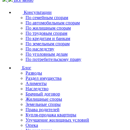
Все меню
Консультации
По семейным спорам
По автомобильным спорам
По жилищным спорам
По трудовым спорам
По кредитам и банкам
По земельным спорам
По наследству
По уголовным делам
По потребительскому праву
Блог
Разводы
Раздел имущества
Алименты
Наследство
Брачный договор
Жилищные споры
Земельные споры
Права родителей
Купля-продажа квартиры
Улучшение жилищных условий
Опека