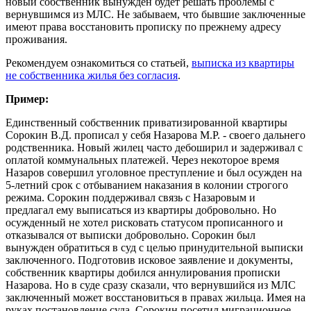
новый собственник вынужден будет решать проблемы с
вернувшимся из МЛС. Не забываем, что бывшие заключенные
имеют права восстановить прописку по прежнему адресу
проживания.
Рекомендуем ознакомиться со статьей,
выписка из квартиры
не собственника жилья без согласия
.
Пример:
Единственный собственник приватизированной квартиры
Сорокин В.Д. прописал у себя Назарова М.Р. - своего дальнего
родственника. Новый жилец часто дебоширил и задерживал с
оплатой коммунальных платежей. Через некоторое время
Назаров совершил уголовное преступление и был осужден на
5-летний срок с отбыванием наказания в колонии строгого
режима. Сорокин поддерживал связь с Назаровым и
предлагал ему выписаться из квартиры добровольно. Но
осужденный не хотел рисковать статусом прописанного и
отказывался от выписки добровольно. Сорокин был
вынужден обратиться в суд с целью принудительной выписки
заключенного. Подготовив исковое заявление и документы,
собственник квартиры добился аннулирования прописки
Назарова. Но в суде сразу сказали, что вернувшийся из МЛС
заключенный может восстановиться в правах жильца. Имея на
руках постановление суда, Сорокин посетил миграционное