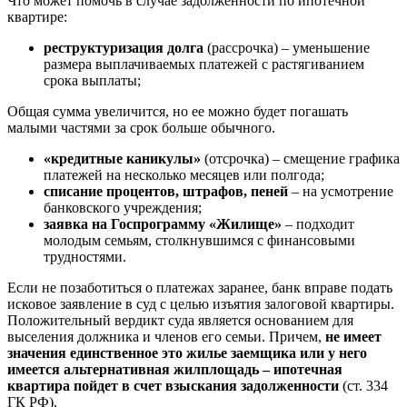
Что может помочь в случае задолженности по ипотечной
квартире:
реструктуризация долга
(рассрочка) – уменьшение
размера выплачиваемых платежей с растягиванием
срока выплаты;
Общая сумма увеличится, но ее можно будет погашать
малыми частями за срок больше обычного.
«кредитные каникулы»
(отсрочка) – смещение графика
платежей на несколько месяцев или полгода;
списание процентов, штрафов, пеней
– на усмотрение
банковского учреждения;
заявка на Госпрограмму «Жилище»
– подходит
молодым семьям, столкнувшимся с финансовыми
трудностями.
Если не позаботиться о платежах заранее, банк вправе подать
исковое заявление в суд с целью изъятия залоговой квартиры.
Положительный вердикт суда является основанием для
выселения должника и членов его семьи. Причем,
не имеет
значения единственное это жилье заемщика или у него
имеется альтернативная жилплощадь – ипотечная
квартира пойдет в счет взыскания задолженности
(ст. 334
ГК РФ).