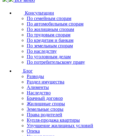
Все меню
Консультации
По семейным спорам
По автомобильным спорам
По жилищным спорам
По трудовым спорам
По кредитам и банкам
По земельным спорам
По наследству
По уголовным делам
По потребительскому праву
Блог
Разводы
Раздел имущества
Алименты
Наследство
Брачный договор
Жилищные споры
Земельные споры
Права родителей
Купля-продажа квартиры
Улучшение жилищных условий
Опека