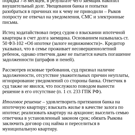
порядка 7-8 месяцев, в результате чего заемщик накопил
внушительный долг. Увещевания банка и попытки
разобраться в причинах ни к чему не приводили – Рыков
попросту не отвечал на уведомления, СМС и электронные
письма.
Истец ходатайствовал перед судом о взыскании ипотечной
квартиры в счет долга заемщика. Основанием называлась ст.
50 ФЗ-102 «Об ипотеке (залоге недвижимости)». Кредитор
указывал, что в семье проживает несовершеннолетний
ребенок, однако ответчик даже не пытается начать погашение
задолженности (штрафов и пеней).
Рассмотрев исковые требования, суд признал наличие
задолженности, отсутствие уважительных причин неуплаты,
игнорирование уведомлений со стороны банка. Ответчик в
суд также не явился, что послужило поводом вынести
решение в его отсутствие (п. 1 ст. 233 ГПК РФ).
Итоговое решение
– удовлетворить притязания банка на
ипотечную квартиру; взыскать жилье в качестве залога по
ипотеке; реализовать квартиру на аукционе; выселить семью
ответчика в установленный законом срок; обязать Рыкова
заключить договор соц найма и переселиться в
муниципальную квартиру.