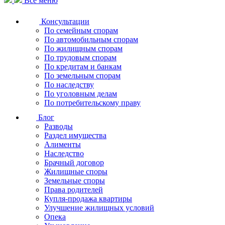
Все меню
Консультации
По семейным спорам
По автомобильным спорам
По жилищным спорам
По трудовым спорам
По кредитам и банкам
По земельным спорам
По наследству
По уголовным делам
По потребительскому праву
Блог
Разводы
Раздел имущества
Алименты
Наследство
Брачный договор
Жилищные споры
Земельные споры
Права родителей
Купля-продажа квартиры
Улучшение жилищных условий
Опека