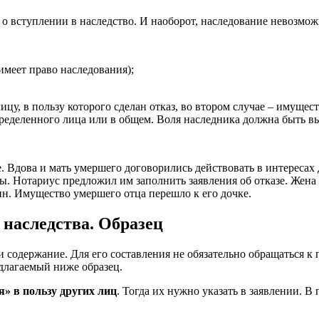
о вступлении в наследство. И наоборот, наследование невозможн
имеет право наследования);
цу, в пользу которого сделан отказ, во втором случае – имущес
пределенного лица или в общем. Воля наследника должна быть в
е. Вдова и мать умершего договорились действовать в интересах
. Нотариус предложил им заполнить заявления об отказе. Жена на
дин. Имущество умершего отца перешло к его дочке.
 наследства. Образец
 и содержание. Для его составления не обязательно обращаться 
длагаемый ниже образец.
я» в пользу других лиц
. Тогда их нужно указать в заявлении. В