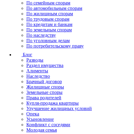
По семейным спорам
По автомобильным спорам
По жилищным спорам
По трудовым спорам
По кредитам и банкам
По земельным спорам
По наследству
По уголовным делам
По потребительскому праву
Блог
Разводы
Раздел имущества
Алименты
Наследство
Брачный договор
Жилищные споры
Земельные споры
Права родителей
Купля-продажа квартиры
Улучшение жилищных условий
Опека
Усыновление
Конфликт с соседями
Молодая семья