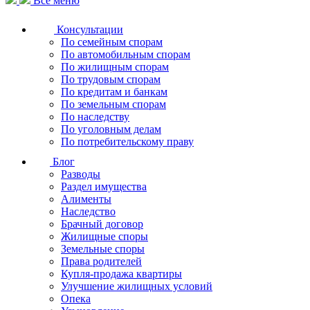
Все меню
Консультации
По семейным спорам
По автомобильным спорам
По жилищным спорам
По трудовым спорам
По кредитам и банкам
По земельным спорам
По наследству
По уголовным делам
По потребительскому праву
Блог
Разводы
Раздел имущества
Алименты
Наследство
Брачный договор
Жилищные споры
Земельные споры
Права родителей
Купля-продажа квартиры
Улучшение жилищных условий
Опека