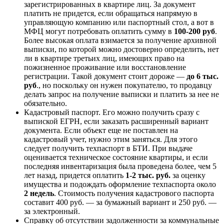
зарегистрированных в квартире лиц. За документ
платить не придется, если обращаться напрямую в
управляющую компанию или паспортный стол, а вот в
МФЦ могут потребовать оплатить сумму в
100-200 руб
.
Более высокая оплата взимается за получение архивной
выписки, по которой можно достоверно определить, нет
ли в квартире третьих лиц, имеющих право на
пожизненное проживание или восстановление
регистрации. Такой документ стоит дороже —
до 6 тыс.
руб
., но поскольку он нужен покупателю, то продавцу
делать запрос на получение выписки и платить за нее не
обязательно.
Кадастровый паспорт. Его можно получить сразу с
выпиской ЕГРН, если заказать расширенный вариант
документа. Если объект еще не поставлен на
кадастровый учет, нужно этим заняться. Для этого
следует получить техпаспорт в БТИ. При выдаче
оценивается техническое состояние квартиры, и если
последняя инвентаризация была проведена более, чем 5
лет назад, придется оплатить
1-2 тыс. руб.
за оценку
имущества и подождать оформление техпаспорта около
2 недель
. Стоимость получения кадастрового паспорта
составит 400 руб. — за бумажный вариант и 250 руб. —
за электронный.
Справку об отсутствии задолженности за коммунальные