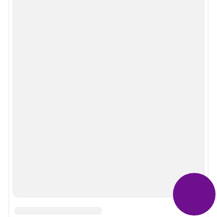
Задать вопрос эксперту
Спасибо!
В ближайшее время мы опубликуем информацию.