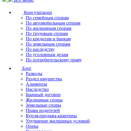
Все меню
Консультации
По семейным спорам
По автомобильным спорам
По жилищным спорам
По трудовым спорам
По кредитам и банкам
По земельным спорам
По наследству
По уголовным делам
По потребительскому праву
Блог
Разводы
Раздел имущества
Алименты
Наследство
Брачный договор
Жилищные споры
Земельные споры
Права родителей
Купля-продажа квартиры
Улучшение жилищных условий
Опека