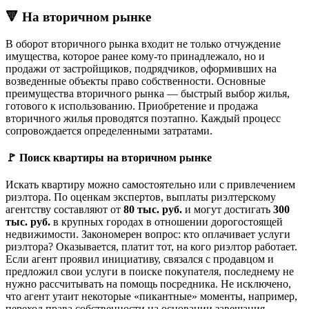
🔻 На вторичном рынке
В оборот вторичного рынка входит не только отчуждение
имущества, которое ранее кому-то принадлежало, но и
продажи от застройщиков, подрядчиков, оформивших на
возведенные объекты право собственности. Основные
преимущества вторичного рынка — быстрый выбор жилья,
готового к использованию. Приобретение и продажа
вторичного жилья проводятся поэтапно. Каждый процесс
сопровождается определенными затратами.
🚩 Поиск квартиры на вторичном рынке
Искать квартиру можно самостоятельно или с привлечением
риэлтора. По оценкам экспертов, выплаты риэлтерскому
агентству составляют от
80 тыс. руб.
и могут достигать
300
тыс. руб.
в крупных городах в отношении дорогостоящей
недвижимости. Закономерен вопрос: кто оплачивает услуги
риэлтора? Оказывается, платит тот, на кого риэлтор работает.
Если агент проявил инициативу, связался с продавцом и
предложил свои услуги в поиске покупателя, последнему не
нужно рассчитывать на помощь посредника. Не исключено,
что агент утаит некоторые «пикантные» моменты, например,
переход права собственности на основании завещания,