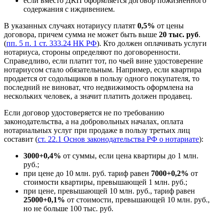
если вместо ДКП оформляется договор пожизненного
содержания с иждивением.
В указанных случаях нотариусу платят
0,5%
от цены
договора, причем сумма не может быть выше
20 тыс. руб
.
(
пп. 5 п. 1 ст. 333.24 НК РФ
). Кто должен оплачивать услуги
нотариуса, стороны определяют по договоренности.
Справедливо, если платит тот, по чьей вине удостоверение
нотариусом стало обязательным. Например, если квартира
продается от содольщиков в пользу одного покупателя, то
последний не виноват, что недвижимость оформлена на
нескольких человек, а значит платить должен продавец.
Если договор удостоверяется не по требованию
законодательства, а на добровольных началах, оплата
нотариальных услуг при продаже в пользу третьих лиц
составит (
ст. 22.1 Основ законодательства РФ о нотариате
):
3000+0,4%
от суммы, если цена квартиры до 1 млн.
руб.;
при цене до 10 млн. руб. тариф равен
7000+0,2%
от
стоимости квартиры, превышающей 1 млн. руб.;
при цене, превышающей 10 млн. руб., тариф равен
25000+0,1%
от стоимости, превышающей 10 млн. руб.,
но не больше 100 тыс. руб.