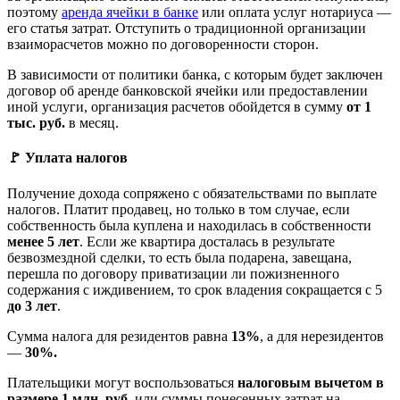
поэтому
аренда ячейки в банке
или оплата услуг нотариуса —
его статья затрат. Отступить о традиционной организации
взаиморасчетов можно по договоренности сторон.
В зависимости от политики банка, с которым будет заключен
договор об аренде банковской ячейки или предоставлении
иной услуги, организация расчетов обойдется в сумму
от 1
тыс. руб.
в месяц.
🚩 Уплата налогов
Получение дохода сопряжено с обязательствами по выплате
налогов. Платит продавец, но только в том случае, если
собственность была куплена и находилась в собственности
менее 5 лет
. Если же квартира досталась в результате
безвозмездной сделки, то есть была подарена, завещана,
перешла по договору приватизации ли пожизненного
содержания с иждивением, то срок владения сокращается с 5
до 3 лет
.
Сумма налога для резидентов равна
13%
, а для нерезидентов
—
30%.
Плательщики могут воспользоваться
налоговым вычетом в
размере 1 млн. руб
. или суммы понесенных затрат на