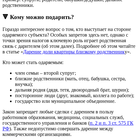
родственники.
🔻 Кому можно подарить?
Гораздо интереснее вопрос о том, кто выступает на стороне
одаряемого субъекта? Особых запретов здесь нет, однако с
точки зрения налогов ключевую роль играет родственная
связь с дарителем (об этом далее). Подробнее об этом читайте
в статье «
Дарение доли квартиры близкому родственник
у».
Кто может стать одаряемым:
член семьи – второй супруг;
близкие родственники (мать, отец, бабушка, сестра,
внучка);
дальняя родня (дядя, тетя, двоюродный брат, шурин);
посторонние люди (друг, знакомый, коллега по работе);
государство или муниципальное объединение.
Закон запрещает любые сделки с дарением в пользу
работников образования, медицины, социальных служб,
государственного управления и банков (
п. 2 и п. 3 ст. 575 ГК
РФ
). Также недопустимо совершать дарение между
коммерческими организациями.