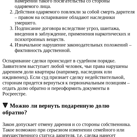
намерении такого посягательства со стороны
одаряемого лица.
Действия одаряемого повлекли за собой смерть дарителя
– правом на оспаривание обладают наследники
умершего.
Подписание договора вследствие угроз, шантажа,
введения в заблуждение, применения наркотических и
психотропных веществ.
Изначальное нарушение законодательных положений –
фиктивность дарственной.
Оспаривание сделки происходит в судебном порядке.
Заявителем выступает любой человек, чьи права нарушены
дарением доли квартиры (например, наследник или
иждивенец). Если суд признает сделку недействительной,
сторонам придется вернуться к первоначальным позициям –
отдать долю обратно и переоформить документы в
Росреестре.
🔻 Можно ли вернуть подаренную долю
обратно?
Закон допускает отмену дарения и со стороны собственника.
Такое возможно при серьезном изменении семейного или
имущественного статуса дарителя, т.е. сделка нанесет