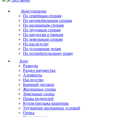
Все меню
Консультации
По семейным спорам
По автомобильным спорам
По жилищным спорам
По трудовым спорам
По кредитам и банкам
По земельным спорам
По наследству
По уголовным делам
По потребительскому праву
Блог
Разводы
Раздел имущества
Алименты
Наследство
Брачный договор
Жилищные споры
Земельные споры
Права родителей
Купля-продажа квартиры
Улучшение жилищных условий
Опека