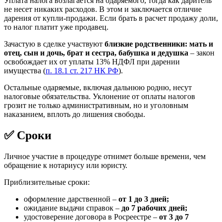
Уплата налога возлагается на одаряемого, тогда как даритель
не несет никаких расходов. В этом и заключается отличие
дарения от купли-продажи. Если брать в расчет продажу доли,
то налог платит уже продавец.
Зачастую в сделке участвуют
близкие родственники: мать и
отец, сын и дочь, брат и сестра, бабушка и дедушка
– закон
освобождает их от уплаты 13% НДФЛ при дарении
имущества (
п. 18.1 ст. 217 НК РФ
).
Остальные одаряемые, включая дальнюю родню, несут
налоговые обязательства. Уклонение от оплаты налогов
грозит не только административным, но и уголовным
наказанием, вплоть до лишения свободы.
✅ Сроки
Личное участие в процедуре отнимет больше времени, чем
обращение к нотариусу или юристу.
Приблизительные сроки:
оформление дарственной –
от 1 до 3 дней;
ожидание выдачи справок –
до 7 рабочих дней;
удостоверение договора в Росреестре –
от 3 до 7