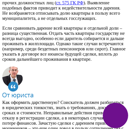
прочих должностных лиц (
ст. 575 ГК РФ
). Выявление
подобных фактов приводит к недействительности дарения.
Не возбраняется отписывать долю квартиры в пользу всего
муниципалитета, а не отдельных госслужащих.
Если сравнивать дарение всей квартиры и отдельной доли –
разница существенная. Отдать часть квартиры государству не
всегда выгодно, особенно если даритель собирается и дальше
проживать в жилплощади. Однако такие случаи встречаются
(например, среди бездетных пенсионеров или сирот). Главное
указать в договоре все нюансы будущей сделки, вплоть до
сроков дальнейшего проживания в квартире.
Как оформить дарственную? Соискатель должен разбираться
в юридических тонкостях, знать о требованиях, документах,
сроках и стоимости. Неправильные действия приведут к
отказу в регистрации сделки, а в некоторых случаях и к
потере финансов. Зачастую сделки с дарением привлекают
мошенников – это еще один довод в пользу сотрудничества с