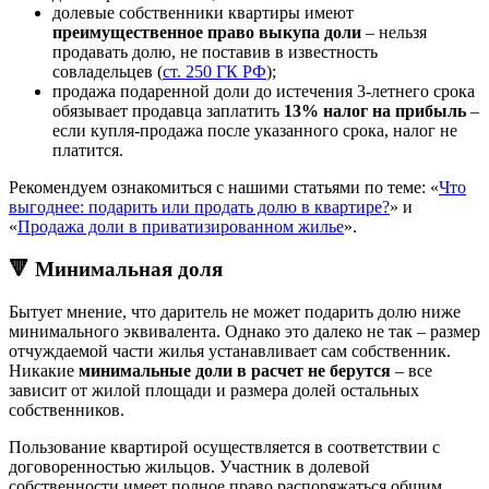
долевые собственники квартиры имеют
преимущественное право выкупа доли
– нельзя
продавать долю, не поставив в известность
совладельцев (
ст. 250 ГК РФ
);
продажа подаренной доли до истечения 3-летнего срока
обязывает продавца заплатить
13% налог на прибыль
–
если купля-продажа после указанного срока, налог не
платится.
Рекомендуем ознакомиться с нашими статьями по теме: «
Что
выгоднее: подарить или продать долю в квартире?
» и
«
Продажа доли в приватизированном жилье
».
🔻 Минимальная доля
Бытует мнение, что даритель не может подарить долю ниже
минимального эквивалента. Однако это далеко не так – размер
отчуждаемой части жилья устанавливает сам собственник.
Никакие
минимальные доли в расчет не берутся
– все
зависит от жилой площади и размера долей остальных
собственников.
Пользование квартирой осуществляется в соответствии с
договоренностью жильцов. Участник в долевой
собственности имеет полное право распоряжаться общим