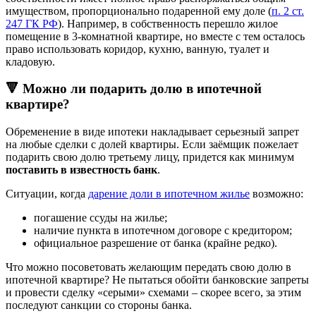
имуществом, пропорционально подаренной ему доле (
п. 2 ст.
247 ГК РФ
). Например, в собственность перешло жилое
помещение в 3-комнатной квартире, но вместе с тем осталось
право использовать коридор, кухню, ванную, туалет и
кладовую.
🔻 Можно ли подарить долю в ипотечной
квартире?
Обременение в виде ипотеки накладывает серьезный запрет
на любые сделки с долей квартиры. Если заёмщик пожелает
подарить свою долю третьему лицу, придется как минимум
поставить в известность банк
.
Ситуации, когда
дарение доли в ипотечном жилье
возможно:
погашение ссуды на жилье;
наличие пункта в ипотечном договоре с кредитором;
официальное разрешение от банка (крайне редко).
Что можно посоветовать желающим передать свою долю в
ипотечной квартире? Не пытаться обойти банковские запреты
и провести сделку «серыми» схемами – скорее всего, за этим
последуют санкции со стороны банка.