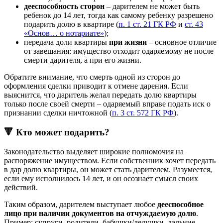
дееспособность сторон
– дарителем не может быть
ребенок до 14 лет, тогда как самому ребенку разрешено
подарить долю в квартире (
п. 1 ст. 21 ГК РФ
и
ст. 43
«Основ… о нотариате»
);
передача доли квартиры
при жизни
– основное отличие
от завещания: имущество отходит одаряемому не после
смерти дарителя, а при его жизни.
Обратите внимание, что смерть одной из сторон до
оформления сделки приводит к отмене дарения. Если
выяснится, что даритель желал передать долю квартиры
только после своей смерти – одаряемый вправе подать иск о
признании сделки ничтожной (
п. 3 ст. 572 ГК РФ
).
🔻 Кто может подарить?
Законодательство выделяет широкие полномочия на
распоряжение имуществом. Если собственник хочет передать
в дар долю квартиры, он может стать дарителем. Разумеется,
если ему исполнилось 14 лет, и он осознает смысл своих
действий.
Таким образом, дарителем выступает любое
дееспособное
лицо при наличии документов на отчуждаемую долю
.
Пример: супруги, родители, бабушки/дедушки, дальние