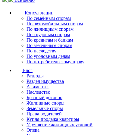
Все меню
Консультации
По семейным спорам
По автомобильным спорам
По жилищным спорам
По трудовым спорам
По кредитам и банкам
По земельным спорам
По наследству
По уголовным делам
По потребительскому праву
Блог
Разводы
Раздел имущества
Алименты
Наследство
Брачный договор
Жилищные споры
Земельные споры
Права родителей
Купля-продажа квартиры
Улучшение жилищных условий
Опека