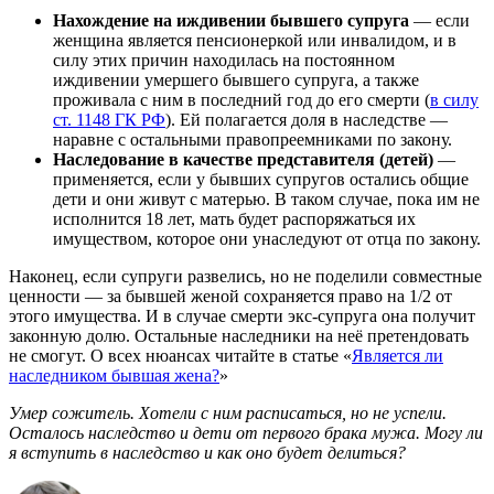
Нахождение на иждивении бывшего супруга
— если
женщина является пенсионеркой или инвалидом, и в
силу этих причин находилась на постоянном
иждивении умершего бывшего супруга, а также
проживала с ним в последний год до его смерти (
в силу
ст. 1148 ГК РФ
). Ей полагается доля в наследстве —
наравне с остальными правопреемниками по закону.
Наследование в качестве представителя (детей)
—
применяется, если у бывших супругов остались общие
дети и они живут с матерью. В таком случае, пока им не
исполнится 18 лет, мать будет распоряжаться их
имуществом, которое они унаследуют от отца по закону.
Наконец, если супруги развелись, но не поделили совместные
ценности — за бывшей женой сохраняется право на 1/2 от
этого имущества. И в случае смерти экс-супруга она получит
законную долю. Остальные наследники на неё претендовать
не смогут. О всех нюансах читайте в статье «
Является ли
наследником бывшая жена?
»
Умер сожитель. Хотели с ним расписаться, но не успели.
Осталось наследство и дети от первого брака мужа. Могу ли
я вступить в наследство и как оно будет делиться?