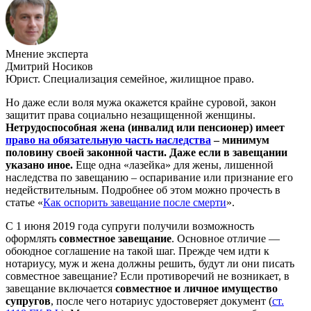
Мнение эксперта
Дмитрий Носиков
Юрист. Специализация семейное, жилищное право.
Но даже если воля мужа окажется крайне суровой, закон
защитит права социально незащищенной женщины.
Нетрудоспособная жена (инвалид или пенсионер) имеет
право на обязательную часть наследства
– минимум
половину своей законной части. Даже если в завещании
указано иное.
Еще одна «лазейка» для жены, лишенной
наследства по завещанию – оспаривание или признание его
недействительным. Подробнее об этом можно прочесть в
статье «
Как оспорить завещание после смерти
».
С 1 июня 2019 года супруги получили возможность
оформлять
совместное завещание
. Основное отличие —
обоюдное соглашение на такой шаг. Прежде чем идти к
нотариусу, муж и жена должны решить, будут ли они писать
совместное завещание? Если противоречий не возникает, в
завещание включается
совместное и личное имущество
супругов
, после чего нотариус удостоверяет документ (
ст.