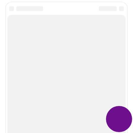
Просмотров 3409
Сколько стоит приватизация земли
О нашем сайте
Перед принятием какого-либо решения проконсультируйтесь с
юристом. Руководство сайта не несет ответственности за
использование размещенной на сайте информации.
Информация на сайте носит ознакомительный характер и не
является публичной офертой, определяемой положениями
статьи 437 Гражданского кодекса РФ.
Бесплатная консультация юриста
+7 (800) 551-24-06
Реклама
Erid: 2W5zFH4JYyW, ООО Лигал Адс Тех