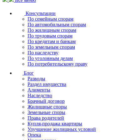
Все меню
Консультации
По семейным спорам
По автомобильным спорам
По жилищным спорам
По трудовым спорам
По кредитам и банкам
По земельным спорам
По наследству
По уголовным делам
По потребительскому праву
Блог
Разводы
Раздел имущества
Алименты
Наследство
Брачный договор
Жилищные споры
Земельные споры
Права родителей
Купля-продажа квартиры
Улучшение жилищных условий
Опека