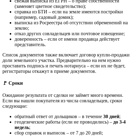
свежая выписка из ЕГРН – о праве собственности
(заменяет цветное свидетельство);
справка из БТИ – если на земле имеются постройки
(например, садовый домик);
выписка из Росреестра об отсутствии обременений на
землю;
отказ других совладельцев или почтовое извещение;
доверенность – если от имени продавца действует
представитель.
Список документов также включает договор купли-продажи
доли земельного участка. Предварительно на нем нужно
проставить подпись и печать нотариуса – если их не будет,
регистраторы откажут в приеме документов.
🚩 Сроки
Ожидание результата от сделки не займет много времени.
Если вы нашли покупателя из числа совладельцев, сроки
следующие:
обратный ответ от дольщиков – в течение
30 дней
;
геодезические работы (если не проводились) –
до 3-4
недель
;
сбор справок и выписок – от 7 до 20 дней;