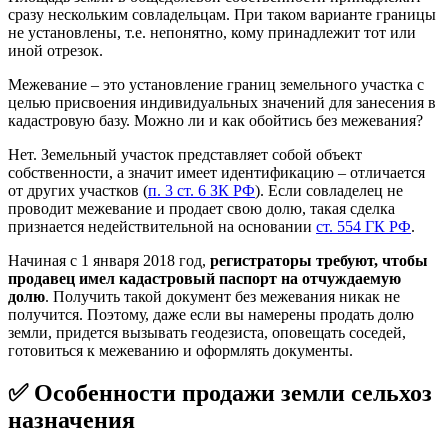
сразу нескольким совладельцам. При таком варианте границы
не установлены, т.е. непонятно, кому принадлежит тот или
иной отрезок.
Межевание – это установление границ земельного участка с
целью присвоения индивидуальных значений для занесения в
кадастровую базу. Можно ли и как обойтись без межевания?
Нет. Земельный участок представляет собой объект
собственности, а значит имеет идентификацию – отличается
от других участков (
п. 3 ст. 6 ЗК РФ
). Если совладелец не
проводит межевание и продает свою долю, такая сделка
признается недействительной на основании
ст. 554 ГК РФ
.
Начиная с 1 января 2018 год,
регистраторы требуют, чтобы
продавец имел кадастровый паспорт на отчуждаемую
долю
. Получить такой документ без межевания никак не
получится. Поэтому, даже если вы намерены продать долю
земли, придется вызывать геодезиста, оповещать соседей,
готовиться к межеванию и оформлять документы.
✅ Особенности продажи земли сельхоз
назначения