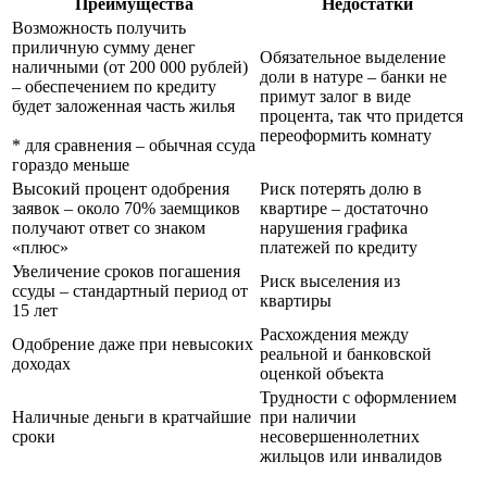
Преимущества
Недостатки
Возможность получить
приличную сумму денег
Обязательное выделение
наличными (от 200 000 рублей)
доли в натуре – банки не
– обеспечением по кредиту
примут залог в виде
будет заложенная часть жилья
процента, так что придется
переоформить комнату
* для сравнения – обычная ссуда
гораздо меньше
Высокий процент одобрения
Риск потерять долю в
заявок – около 70% заемщиков
квартире – достаточно
получают ответ со знаком
нарушения графика
«плюс»
платежей по кредиту
Увеличение сроков погашения
Риск выселения из
ссуды – стандартный период от
квартиры
15 лет
Расхождения между
Одобрение даже при невысоких
реальной и банковской
доходах
оценкой объекта
Трудности с оформлением
Наличные деньги в кратчайшие
при наличии
сроки
несовершеннолетних
жильцов или инвалидов