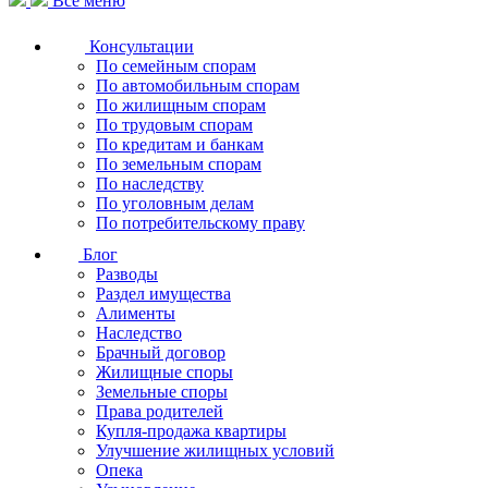
Все меню
Консультации
По семейным спорам
По автомобильным спорам
По жилищным спорам
По трудовым спорам
По кредитам и банкам
По земельным спорам
По наследству
По уголовным делам
По потребительскому праву
Блог
Разводы
Раздел имущества
Алименты
Наследство
Брачный договор
Жилищные споры
Земельные споры
Права родителей
Купля-продажа квартиры
Улучшение жилищных условий
Опека