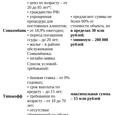
• ценз по возрасту – от
20 до 85 лет*;
• гражданство РФ;
• упрощенная
• предлагают суммы не
процедура для
более 60% от
постоянных клиентов;
стоимости объекта, но
Совкомбанк
• от 18,9% ежегодно;
в пределах 30 млн
• период погашения
рублей
;
ссуды – до 20 лет;
•
минимум – 200 000
• жилье – в районе
рублей
обслуживания
Совкомбанка;
• онлайн-заявка
Список условий-
требований:
• базовая ставка – от 9%
годовых;
• срок выплаты по
кредиту – до 15 лет;
максимальная сумма
Тинькофф
• требования по
– 15 млн рублей
возрасту – от 18 до 70
лет;
• отсутствие
обременений на объект