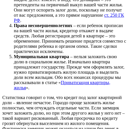
претенденты на первичный выкуп вашей части жилья.
Они могут оспорить залог доли, поскольку не получат
от вас предложения, а это прямое нарушение
ст. 250 ГК
РФ
.
Права несовершеннолетних
– если ребенок прописан
на вашей части жилья, кредитор откажет в выдаче
средств. Любая регистрация детей в квартире – это
обременение. Принимать решение придется совместно с
родителями ребенка и органом опеки. Такие сделки
практически исключены.
Муниципальная квартира
– нельзя заложить свою
долю в социальном жилье. Изначально квартира
принадлежит государству. Прежде чем оформлять залог,
нужно приватизировать жилую площадь и выделить
доли всем жильцам. Обо всех нюансах процедуры мы
рассказывали в статье «
Приватизация квартиры,
жилья
».
Статистика говорит о том, что кредит под залог квартирной
доли – явление нечастое. Гораздо проще заложить жилье
полностью, чем отчуждать отдельные части. Если заемщик
хочет заложить долю, но при этом другого жилья у него нет –
такой вариант рискованный. Любая просрочка по кредиту
грозит обернуться выселением из жилого помещения.
Фактически заемщик может оказаться на улице без денег в