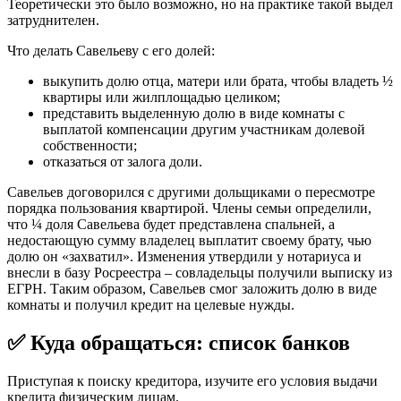
Теоретически это было возможно, но на практике такой выдел
затруднителен.
Что делать Савельеву с его долей:
выкупить долю отца, матери или брата, чтобы владеть ½
квартиры или жилплощадью целиком;
представить выделенную долю в виде комнаты с
выплатой компенсации другим участникам долевой
собственности;
отказаться от залога доли.
Савельев договорился с другими дольщиками о пересмотре
порядка пользования квартирой. Члены семьи определили,
что ¼ доля Савельева будет представлена спальней, а
недостающую сумму владелец выплатит своему брату, чью
долю он «захватил». Изменения утвердили у нотариуса и
внесли в базу Росреестра – совладельцы получили выписку из
ЕГРН. Таким образом, Савельев смог заложить долю в виде
комнаты и получил кредит на целевые нужды.
✅ Куда обращаться: список банков
Приступая к поиску кредитора, изучите его условия выдачи
кредита физическим лицам.