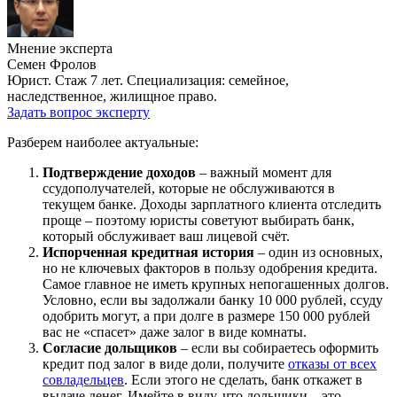
Мнение эксперта
Семен Фролов
Юрист. Стаж 7 лет. Специализация: семейное,
наследственное, жилищное право.
Задать вопрос эксперту
Разберем наиболее актуальные:
Подтверждение доходов
– важный момент для
ссудополучателей, которые не обслуживаются в
текущем банке. Доходы зарплатного клиента отследить
проще – поэтому юристы советуют выбирать банк,
который обслуживает ваш лицевой счёт.
Испорченная кредитная история
– один из основных,
но не ключевых факторов в пользу одобрения кредита.
Самое главное не иметь крупных непогашенных долгов.
Условно, если вы задолжали банку 10 000 рублей, ссуду
одобрить могут, а при долге в размере 150 000 рублей
вас не «спасет» даже залог в виде комнаты.
Согласие дольщиков
– если вы собираетесь оформить
кредит под залог в виде доли, получите
отказы от всех
совладельцев
. Если этого не сделать, банк откажет в
выдаче денег. Имейте в виду, что дольщики – это