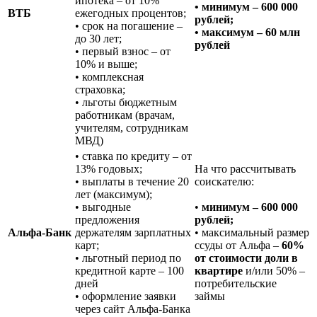
ипотека – от 10%
• минимум – 600 000
ВТБ
ежегодных процентов;
рублей;
• срок на погашение –
• максимум – 60 млн
до 30 лет;
рублей
• первый взнос – от
10% и выше;
• комплексная
страховка;
• льготы бюджетным
работникам (врачам,
учителям, сотрудникам
МВД)
• ставка по кредиту – от
13% годовых;
На что рассчитывать
• выплаты в течение 20
соискателю:
лет (максимум);
• выгодные
•
минимум – 600 000
предложения
рублей;
Альфа-Банк
держателям зарплатных
• максимальный размер
карт;
ссуды от Альфа –
60%
• льготный период по
от стоимости доли в
кредитной карте – 100
квартире
и/или 50% –
дней
потребительские
• оформление заявки
займы
через сайт Альфа-Банка