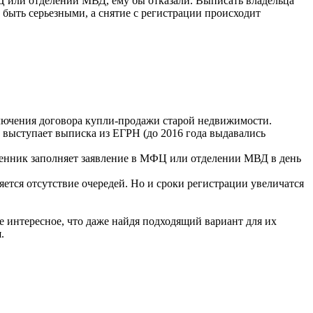
Ц или отделении МВД, ему бы отказали. Выписать владельца
быть серьезными, а снятие с регистрации происходит
ключения договора купли-продажи старой недвижимости.
выступает выписка из ЕГРН (до 2016 года выдавались
ственник заполняет заявление в МФЦ или отделении МВД в день
тся отсутствие очередей. Но и сроки регистрации увеличатся
е интересное, что даже найдя подходящий вариант для их
.