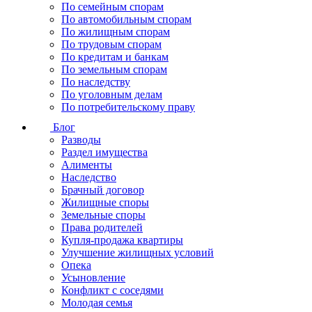
По семейным спорам
По автомобильным спорам
По жилищным спорам
По трудовым спорам
По кредитам и банкам
По земельным спорам
По наследству
По уголовным делам
По потребительскому праву
Блог
Разводы
Раздел имущества
Алименты
Наследство
Брачный договор
Жилищные споры
Земельные споры
Права родителей
Купля-продажа квартиры
Улучшение жилищных условий
Опека
Усыновление
Конфликт с соседями
Молодая семья