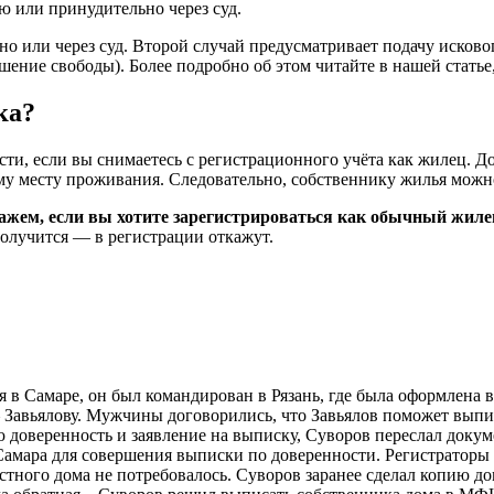
ю или принудительно через суд.
но или через суд. Второй случай предусматривает подачу исково
шение свободы). Более подробно об этом читайте в нашей статье
ка?
ти, если вы снимаетесь с регистрационного учёта как жилец. До
у месту проживания. Следовательно, собственнику жилья можно 
ажем, если вы хотите зарегистрироваться как обычный жилец
получится — в регистрации откажут.
 в Самаре, он был командирован в Рязань, где была оформлена в
 Завьялову. Мужчины договорились, что Завьялов поможет выписа
ю доверенность и заявление на выписку, Суворов переслал док
 Самара для совершения выписки по доверенности. Регистраторы
тного дома не потребовалось. Суворов заранее сделал копию до