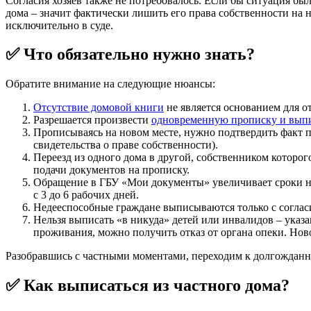
Согласия хозяев также не потребовалось. Если бы ситуация б
дома – значит фактически лишить его права собственности на
исключительно в суде.
✅ Что обязательно нужно знать?
Обратите внимание на следующие нюансы:
Отсутствие домовой книги
не является основанием для от
Разрешается произвести
одновременную прописку и выпис
Прописываясь на новом месте, нужно подтвердить факт 
свидетельства о праве собственности).
Переезд из одного дома в другой, собственником которог
подачи документов на прописку.
Обращение в ГБУ «Мои документы» увеличивает сроки на 
с 3 до 6 рабочих дней.
Недееспособные граждане выписываются только с согласи
Нельзя выписать «в никуда» детей или инвалидов – указ
проживания, можно получить отказ от органа опеки. Но
Разобравшись с частными моментами, переходим к долгожданн
✅ Как выписаться из частного дома?