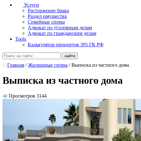
Услуги
Расторжение брака
Раздел имущества
Семейные споры
Адвокат по уголовным делам
Адвокат по гражданским делам
Tools
Калькулятор процентов 395 ГК РФ
Главная
/
Жилищные споры
/
Выписка из частного дома
Выписка из частного дома
Просмотров 3144