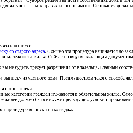
ыла обратная – Суворов решил выписать собственника дома в МФ
 недвижимость. Таких прав жильцы не имеют. Основания должны 
каза в выписке.
ку со старого адреса
. Обычно эта процедура начинается до за
принадлежности жилья. Сейчас правоутверждающим документом 
о вы не будете, требует разрешения от владельца. Главный соб
выписку из частного дома. Преимуществом такого способа являе
я органа опеки.
анные категории граждан нуждаются в обязательном жилье. Само
вое жилье должно быть не хуже предыдущих условий проживания
ой процедуре выписки из коттеджа.