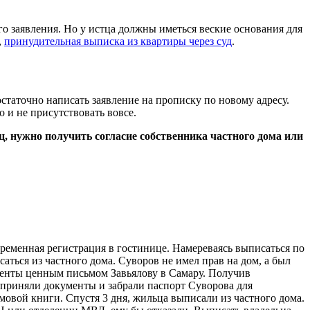
го заявления. Но у истца должны иметься веские основания для
,
принудительная выписка из квартиры через суд
.
статочно написать заявление на прописку по новому адресу.
и не присутствовать вовсе.
, нужно получить согласие собственника частного дома или
ременная регистрация в гостинице. Намереваясь выписаться по
ться из частного дома. Суворов не имел прав на дом, а был
ументы ценным письмом Завьялову в Самару. Получив
 приняли документы и забрали паспорт Суворова для
мовой книги. Спустя 3 дня, жильца выписали из частного дома.