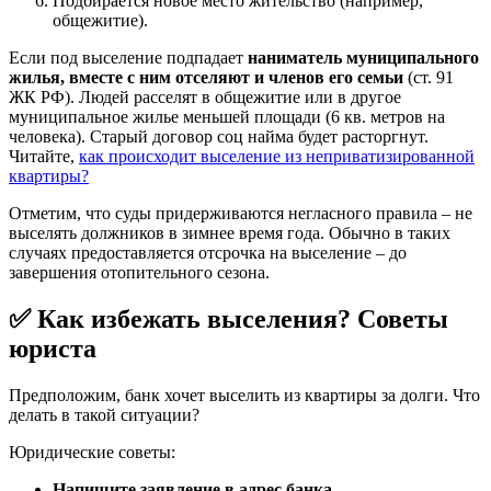
Подбирается новое место жительство (например,
общежитие).
Если под выселение подпадает
наниматель муниципального
жилья, вместе с ним отселяют и членов его семьи
(ст. 91
ЖК РФ). Людей расселят в общежитие или в другое
муниципальное жилье меньшей площади (6 кв. метров на
человека). Старый договор соц найма будет расторгнут.
Читайте,
как происходит выселение из неприватизированной
квартиры?
Отметим, что суды придерживаются негласного правила – не
выселять должников в зимнее время года. Обычно в таких
случаях предоставляется отсрочка на выселение – до
завершения отопительного сезона.
✅ Как избежать выселения? Советы
юриста
Предположим, банк хочет выселить из квартиры за долги. Что
делать в такой ситуации?
Юридические советы:
Напишите заявление в адрес банка