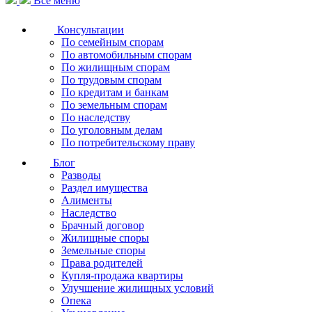
Все меню
Консультации
По семейным спорам
По автомобильным спорам
По жилищным спорам
По трудовым спорам
По кредитам и банкам
По земельным спорам
По наследству
По уголовным делам
По потребительскому праву
Блог
Разводы
Раздел имущества
Алименты
Наследство
Брачный договор
Жилищные споры
Земельные споры
Права родителей
Купля-продажа квартиры
Улучшение жилищных условий
Опека