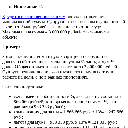
Ипотечные %
Кредитные отношения с банком
влияют на значение
максимальной суммы. Супруги включают в льготу налоговый
вычет от 2 млн рублей + размер переплат по ссуде.
Максимальная сумма – 3 000 000 рублей от стоимости
объекта.
Пример:
Зотовы купили 2-комнатную квартиру и оформили ее в
долевую собственность: жена получила ⅔ часть, а муж ⅓
долю. Общая стоимость жилья составила 2 800 000 рублей.
Супруги решили воспользоваться налоговым вычетом в
расчете на доли, а не в равных пропорциях.
Согласно подсчетам:
жена имеет в собственности ⅔, а ее затраты составили 1
866 666 рублей, в то время как процент мужа ⅓, что
равняется 933 333 рублей;
компенсация для жены – 1 866 666 руб. х 13% = 242 666
руб.;
льгота для мужа – 933 333 руб. х 13% = 121 333 руб.;
оставшаяся часть жены составляет 133 334 руб., мужа – 1