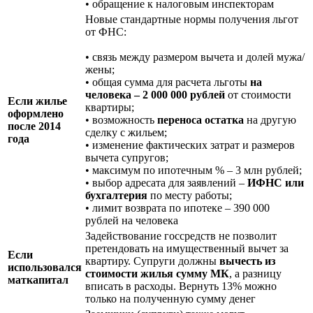
• обращение к налоговым инспекторам
Новые стандартные нормы получения льгот
от ФНС:
• связь между размером вычета и долей мужа/
жены;
• общая сумма для расчета льготы
на
человека – 2 000 000 рублей
от стоимости
Если жилье
квартиры;
оформлено
• возможность
переноса остатка
на другую
после 2014
сделку с жильем;
года
• изменение фактических затрат и размеров
вычета супругов;
• максимум по ипотечным % – 3 млн рублей;
• выбор адресата для заявлений –
ИФНС или
бухгалтерия
по месту работы;
• лимит возврата по ипотеке – 390 000
рублей на человека
Задействование госсредств не позволит
претендовать на имущественный вычет за
Если
квартиру. Супруги должны
вычесть из
использовался
стоимости жилья сумму МК
, а разницу
маткапитал
вписать в расходы. Вернуть 13% можно
только на полученную сумму денег