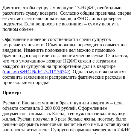
Для того, чтобы супругам вернули 13-НДФЛ, необходимо
рассчитать сумму возврата. Согласно общим правилам, сперва
ее считает сам налогоплательщик, а ФНС лишь проверяет
подсчеты. Если вопросов не возникнет – сумму вернут в
полном объеме.
Оформление долевой собственности среди супругов
встречается нечасто. Обычно жилье переходит в совместное
владение. Изменить положение дел можно с помощью
брачного договора или соглашения членов семьи. Считается,
что «по умолчанию» возврат НДФЛ связан с затратами
каждого из супругов на приобретение доли в квартире
(
письмо ФНС № БС-3-11/1367@
). Однако муж и жена могут
составить заявление и распределить фактические расходы в
произвольном порядке.
Пример:
Руслан и Елена вступили в брак и купили квартиру – цена
объекта составила 3 200 000 рублей. Оформлением
документов занималась Елена, а ее муж оплачивал покупку
жилья. Руслан получал в 3 раза больше жены, поэтому было
решено оформить налоговый вычет на его имя, а оставшуюся
часть «оставить» жене. Супруги оформили заявление в ИФНС