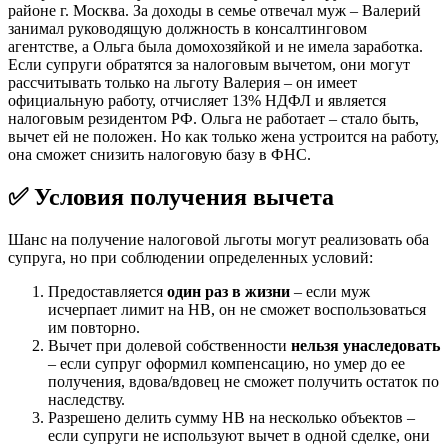
районе г. Москва. За доходы в семье отвечал муж – Валерий
занимал руководящую должность в консалтинговом
агентстве, а Ольга была домохозяйкой и не имела заработка.
Если супруги обратятся за налоговым вычетом, они могут
рассчитывать только на льготу Валерия – он имеет
официальную работу, отчисляет 13% НДФЛ и является
налоговым резидентом РФ. Ольга не работает – стало быть,
вычет ей не положен. Но как только жена устроится на работу,
она сможет снизить налоговую базу в ФНС.
✅ Условия получения вычета
Шанс на получение налоговой льготы могут реализовать оба
супруга, но при соблюдении определенных условий:
Предоставляется
один раз в жизни
– если муж
исчерпает лимит на НВ, он не сможет воспользоваться
им повторно.
Вычет при долевой собственности
нельзя унаследовать
– если супруг оформил компенсацию, но умер до ее
получения, вдова/вдовец не сможет получить остаток по
наследству.
Разрешено делить сумму НВ на несколько объектов –
если супруги не используют вычет в одной сделке, они