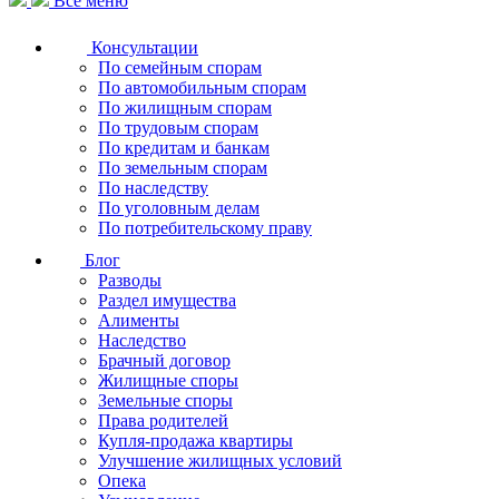
Все меню
Консультации
По семейным спорам
По автомобильным спорам
По жилищным спорам
По трудовым спорам
По кредитам и банкам
По земельным спорам
По наследству
По уголовным делам
По потребительскому праву
Блог
Разводы
Раздел имущества
Алименты
Наследство
Брачный договор
Жилищные споры
Земельные споры
Права родителей
Купля-продажа квартиры
Улучшение жилищных условий
Опека