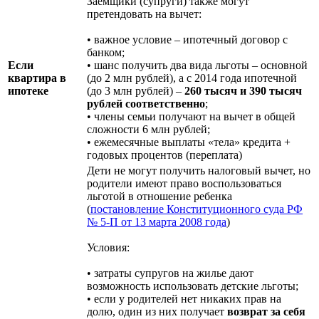
Заемщики (супруги) также могут
претендовать на вычет:
• важное условие – ипотечный договор с
банком;
Если
• шанс получить два вида льготы – основной
квартира в
(до 2 млн рублей), а с 2014 года ипотечной
ипотеке
(до 3 млн рублей) –
260 тысяч и 390 тысяч
рублей соответственно
;
• члены семьи получают на вычет в общей
сложности 6 млн рублей;
• ежемесячные выплаты «тела» кредита +
годовых процентов (переплата)
Дети не могут получить налоговый вычет, но
родители имеют право воспользоваться
льготой в отношение ребенка
(
постановление Конституционного суда РФ
№ 5-П от 13 марта 2008 года
)
Условия:
• затраты супругов на жилье дают
возможность использовать детские льготы;
• если у родителей нет никаких прав на
долю, один из них получает
возврат за себя