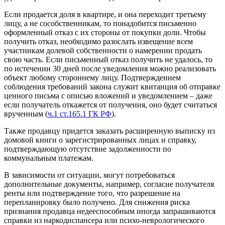
Если продается доля в квартире, и она переходит третьему
лицу, а не сособственникам, то понадобится письменно
оформленный отказ с их стороны от покупки доли. Чтобы
получить отказ, необходимо разослать извещение всем
участникам долевой собственности о намерении продать
свою часть. Если письменный отказ получить не удалось, то
по истечении 30 дней после уведомления можно реализовать
объект любому стороннему лицу. Подтверждением
соблюдения требований закона служит квитанция об отправке
ценного письма с описью вложений и уведомлением – даже
если получатель откажется от получения, оно будет считаться
врученным (
ч.1 ст.165.1 ГК РФ
).
Также продавцу придется заказать расширенную выписку из
домовой книги о зарегистрированных лицах и справку,
подтверждающую отсутствие задолженности по
коммунальным платежам.
В зависимости от ситуации, могут потребоваться
дополнительные документы, например, согласие получателя
ренты или подтверждение того, что разрешение на
перепланировку было получено. Для снижения риска
признания продавца недееспособным иногда запрашиваются
справки из наркодиспансера или психо-неврологического