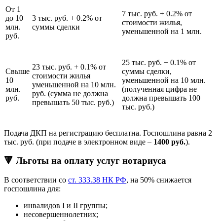
От 1
7 тыс. руб. + 0.2% от
до 10
3 тыс. руб. + 0.2% от
стоимости жилья,
млн.
суммы сделки
уменьшенной на 1 млн.
руб.
25 тыс. руб. + 0.1% от
23 тыс. руб. + 0.1% от
Свыше
суммы сделки,
стоимости жилья
10
уменьшенной на 10 млн.
уменьшенной на 10 млн.
млн.
(полученная цифра не
руб. (сумма не должна
руб.
должна превышать 100
превышать 50 тыс. руб.)
тыс. руб.)
Подача ДКП на регистрацию бесплатна. Госпошлина равна 2
тыс. руб. (при подаче в электронном виде –
1400 руб.
).
🔻 Льготы на оплату услуг нотариуса
В соответствии со
ст. 333.38 НК РФ
, на 50% снижается
госпошлина для:
инвалидов I и II группы;
несовершеннолетних;