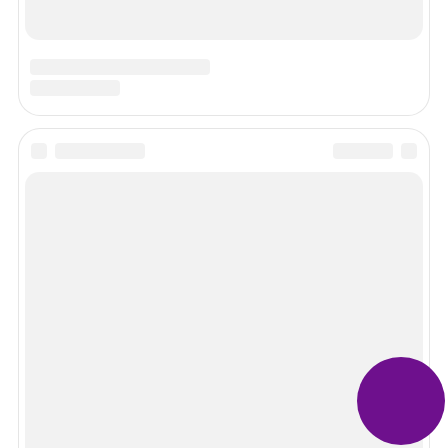
Информация
О проекте / Редакция сайта
Контакты
Политика обработки ПД
Пользовательское соглашение
Карта сайта
©2015-2025 Law-divorce.org - Юридические консультации. Все
права защищены.
Мы в социальных сетях
Задать вопрос эксперту
Спасибо!