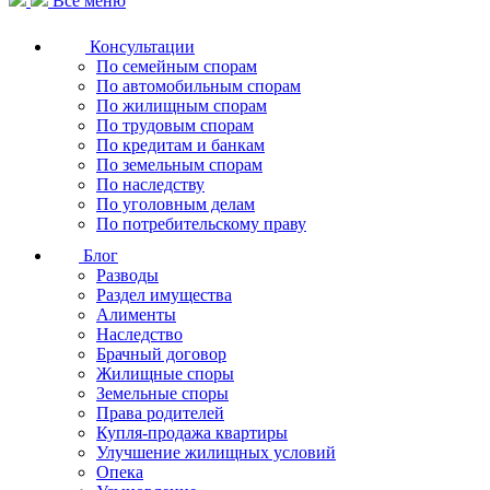
Все меню
Консультации
По семейным спорам
По автомобильным спорам
По жилищным спорам
По трудовым спорам
По кредитам и банкам
По земельным спорам
По наследству
По уголовным делам
По потребительскому праву
Блог
Разводы
Раздел имущества
Алименты
Наследство
Брачный договор
Жилищные споры
Земельные споры
Права родителей
Купля-продажа квартиры
Улучшение жилищных условий
Опека