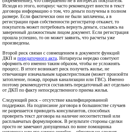
(обременение), что совершенно не в интересах покупателя.
Исходя из этого, нотариус часто рекомендует внести в текст
договора информацию о том, что деньги получены в полном
размере. Если фактически они не были заплачены, а в
регистрации прав собственности регистратор откажет, то
покупатель может потребовать вернуть деньги, ссылаясь на
заверенный должностным лицом документ. Если регистрация
прошла успешно, то он может заявить, что расчеты уже
произведены.
Второй риск связан с совмещением в документе функций
ДКП и
передаточного акта
. Нотариусы нередко советуют
оформить его именно таким образом, чтобы не усложнять
процесс. В итоге возникает риск получить жилье, не
отвечающее изначальным характеристикам (может произойти
затопление, пожар, прорыв канализации или ГВС). Именно
поэтому рекомендуется составлять передаточный акт отдельно
от ДКП по факту непосредственного приема жилья.
Следующий риск – отсутствие квалифицированной
поддержки. На подписание договора в большинстве случаев
не разрешается приводить консультантов, способных
проверить текст договора на наличие несоответствий или
расплывчатых формулировок. В результате стороны сделки
просто не замечают допущенных по вине помощника
нотариуса или его самого ошибок – обязательно следует