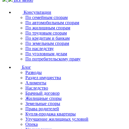
Все меню
Консультации
По семейным спорам
По автомобильным спорам
По жилищным спорам
По трудовым спорам
По кредитам и банкам
По земельным спорам
По наследству
По уголовным делам
По потребительскому праву
Блог
Разводы
Раздел имущества
Алименты
Наследство
Брачный договор
Жилищные споры
Земельные споры
Права родителей
Купля-продажа квартиры
Улучшение жилищных условий
Опека