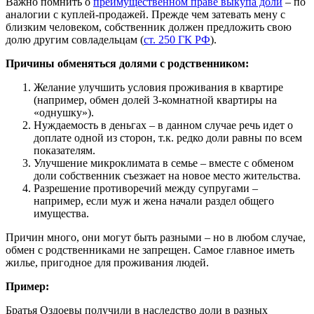
Важно помнить о
преимущественном праве выкупа доли
– по
аналогии с куплей-продажей. Прежде чем затевать мену с
близким человеком, собственник должен предложить свою
долю другим совладельцам (
ст. 250 ГК РФ
).
Причины обменяться долями с родственником:
Желание улучшить условия проживания в квартире
(например, обмен долей 3-комнатной квартиры на
«однушку»).
Нуждаемость в деньгах – в данном случае речь идет о
доплате одной из сторон, т.к. редко доли равны по всем
показателям.
Улучшение микроклимата в семье – вместе с обменом
доли собственник съезжает на новое место жительства.
Разрешение противоречий между супругами –
например, если муж и жена начали раздел общего
имущества.
Причин много, они могут быть разными – но в любом случае,
обмен с родственниками не запрещен. Самое главное иметь
жилье, пригодное для проживания людей.
Пример:
Братья Оздоевы получили в наследство доли в разных