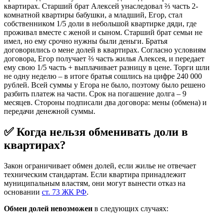
квартирах. Старший брат Алексей унаследовал ⅔ часть 2-
комнатной квартиры бабушки, а младший, Егор, стал
собственником 1/5 доли в небольшой квартирке дяди, где
проживал вместе с женой и сыном. Старший брат семьи не
имел, но ему срочно нужны были деньги. Братья
договорились о мене долей в квартирах. Согласно условиям
договора, Егор получает ⅔ часть жилья Алексея, и передает
ему свою 1/5 часть + выплачивает разницу в цене. Торги шли
не одну неделю – в итоге братья сошлись на цифре 240 000
рублей. Всей суммы у Егора не было, поэтому было решено
разбить платеж на части. Срок на погашение долга – 9
месяцев. Стороны подписали два договора: мены (обмена) и
передачи денежной суммы.
✅ Когда нельзя обменивать доли в
квартирах?
Закон ограничивает обмен долей, если жилье не отвечает
техническим стандартам. Если квартира принадлежит
муниципальным властям, они могут вынести отказ на
основании
ст. 73 ЖК РФ
.
Обмен долей невозможен
в следующих случаях: