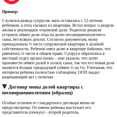
Пример:
Случился развод супругов: мать оставалась с 12-летним
ребенком, а отец съезжал из квартиры. Встал вопрос о разделе
жилья и реализации отцовской доли. Родители решили
устроить обмен доли отца на долю несовершеннолетнего
сына, без всяких доплат. Согласно документам, мужу
принадлежала ½ часть супружеской квартиры в долевой
собственности. Ребенок имел долю в квартире бабушки, что
равнялось ¼ части в общем праве. Супруги обратились в
местный отдел органа опеки – они указали, что хотят
произвести обмен долей в пользу сына, так что его новая доля
окажется больше предыдущей (обмен ½ на ¼). Учитывая, что
интересы ребенка полностью соблюдены, ООП выдал
разрешающий акт с печатью.
🔻 Договор мены долей квартиры с
несовершеннолетним (образец)
Особые отличия от стандартного договора мены не
предусмотрены. От имени ребенка выступает его
представитель (опекун) – второй родитель.