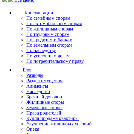
Все меню
Консультации
По семейным спорам
По автомобильным спорам
По жилищным спорам
По трудовым спорам
По кредитам и банкам
По земельным спорам
По наследству
По уголовным делам
По потребительскому праву
Блог
Разводы
Раздел имущества
Алименты
Наследство
Брачный договор
Жилищные споры
Земельные споры
Права родителей
Купля-продажа квартиры
Улучшение жилищных условий
Опека