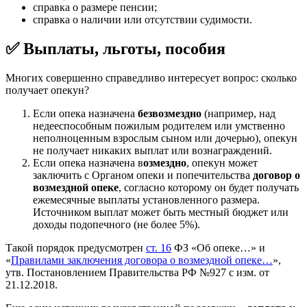
справка о размере пенсии;
справка о наличии или отсутствии судимости.
✅ Выплаты, льготы, пособия
Многих совершенно справедливо интересует вопрос: сколько
получает опекун?
Если опека назначена
безвозмездн
о
(например, над
недееспособным пожилым родителем или умственно
неполноценным взрослым сыном или дочерью), опекун
не получает никаких выплат или вознаграждений.
Если опека назначена в
озмездн
о
, опекун может
заключить с Органом опеки и попечительства
договор о
возмездной опеке
, согласно которому он будет получать
ежемесячные выплаты установленного размера.
Источником выплат может быть местный бюджет или
доходы подопечного (не более 5%).
Такой порядок предусмотрен
ст. 16
ФЗ «Об опеке…» и
«
Правилами заключения договора о возмездной опеке…
»,
утв. Постановлением Правительства РФ №927 с изм. от
21.12.2018.