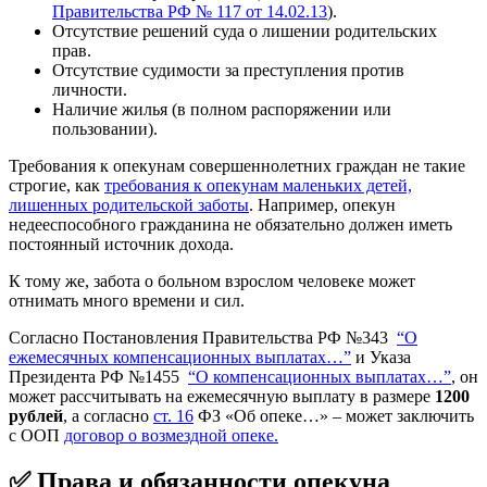
Правительства РФ № 117 от 14.02.13
).
Отсутствие решений суда о лишении родительских
прав.
Отсутствие судимости за преступления против
личности.
Наличие жилья (в полном распоряжении или
пользовании).
Требования к опекунам совершеннолетних граждан не такие
строгие, как
требования к опекунам маленьких детей,
лишенных родительской заботы
. Например, опекун
недееспособного гражданина не обязательно должен иметь
постоянный источник дохода.
К тому же, забота о больном взрослом человеке может
отнимать много времени и сил.
Согласно Постановления Правительства РФ №343
“О
ежемесячных компенсационных выплатах…”
и Указа
Президента РФ №1455
“О компенсационных выплатах…”
, он
может рассчитывать на ежемесячную выплату в размере
1200
рублей
, а согласно
ст. 16
ФЗ «Об опеке…» – может заключить
с ООП
договор о возмездной опеке.
✅ Права и обязанности опекуна