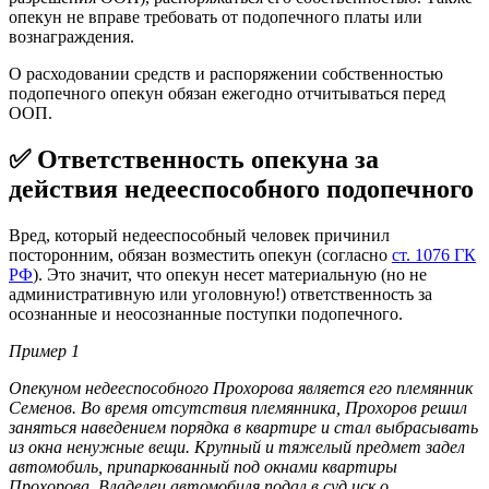
опекун не вправе требовать от подопечного платы или
вознаграждения.
О расходовании средств и распоряжении собственностью
подопечного опекун обязан ежегодно отчитываться перед
ООП.
✅ Ответственность опекуна за
действия недееспособного подопечного
Вред, который недееспособный человек причинил
посторонним, обязан возместить опекун (согласно
ст. 1076 ГК
РФ
). Это значит, что опекун несет материальную (но не
административную или уголовную!) ответственность за
осознанные и неосознанные поступки подопечного.
Пример
1
Опекуном недееспособного Прохорова является его племянник
Семенов. Во время отсутствия племянника, Прохоров решил
заняться наведением порядка в квартире и стал выбрасывать
из окна ненужные вещи. Крупный и тяжелый предмет задел
автомобиль, припаркованный под окнами квартиры
Прохорова. Владелец автомобиля подал в суд иск о