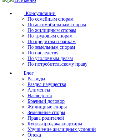
Все меню
Консультации
По семейным спорам
По автомобильным спорам
По жилищным спорам
По трудовым спорам
По кредитам и банкам
По земельным спорам
По наследству
По уголовным делам
По потребительскому праву
Блог
Разводы
Раздел имущества
Алименты
Наследство
Брачный договор
Жилищные споры
Земельные споры
Права родителей
Купля-продажа квартиры
Улучшение жилищных условий
Опека