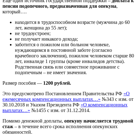
Еще один источник государственной поддержки –
доплата к
пенсии подопечного, предназначенная для опекуна
,
который….
находится в трудоспособном возрасте (мужчина до 60
лет, женщина до 55 лет);
не трудоустроен;
не получает никакого дохода;
заботится о пожилом или больном человеке,
нуждающимся в постоянной заботе (согласно
врачебного заключения), пожилом человеком старше 80
лет, инвалиде 1 группы (кроме инвалидов детства).
Родственная связь или совместное проживание с
подопечным – не имеет значения.
Размер пособия —
1200 рублей.
Это предусмотрено Постановлением Правительства РФ
«О
ежемесячных компенсационных выплатах…»
№343 с изм. от
30.10.2018 и Указом Президента РФ
«О компенсационных
выплатах…»
№1455 с изм. от 31.12.2014.
Помимо денежной доплаты,
опекуну начисляется трудовой
стаж
– в течение всего срока исполнения опекунских
обязанностей.