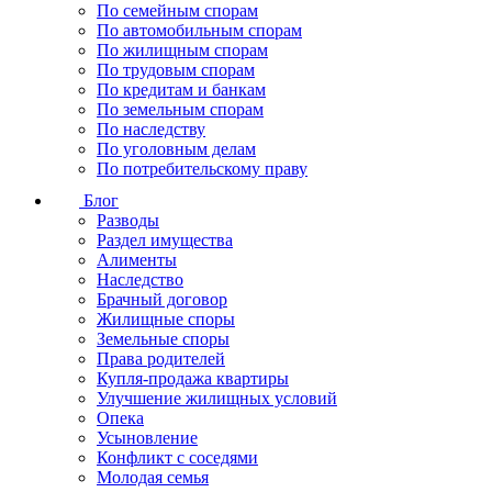
По семейным спорам
По автомобильным спорам
По жилищным спорам
По трудовым спорам
По кредитам и банкам
По земельным спорам
По наследству
По уголовным делам
По потребительскому праву
Блог
Разводы
Раздел имущества
Алименты
Наследство
Брачный договор
Жилищные споры
Земельные споры
Права родителей
Купля-продажа квартиры
Улучшение жилищных условий
Опека
Усыновление
Конфликт с соседями
Молодая семья