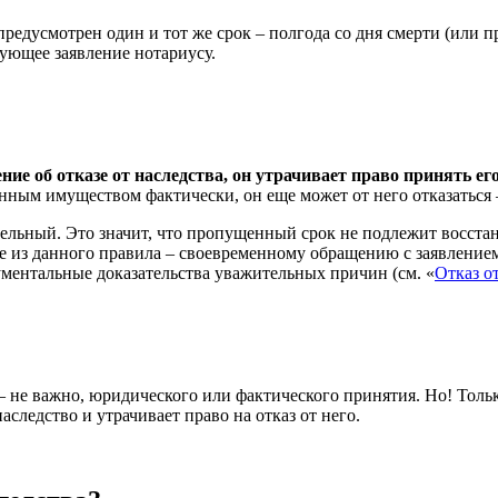
 предусмотрен один и тот же срок – полгода со дня смерти (или
вующее заявление нотариусу.
ние об отказе от наследства, он утрачивает право принять е
нным имуществом фактически, он еще может от него отказаться –
тельный. Это значит, что пропущенный срок не подлежит восста
 из данного правила – своевременному обращению с заявление
ментальные доказательства уважительных причин (см. «
Отказ о
– не важно, юридического или фактического принятия. Но! Тольк
следство и утрачивает право на отказ от него.