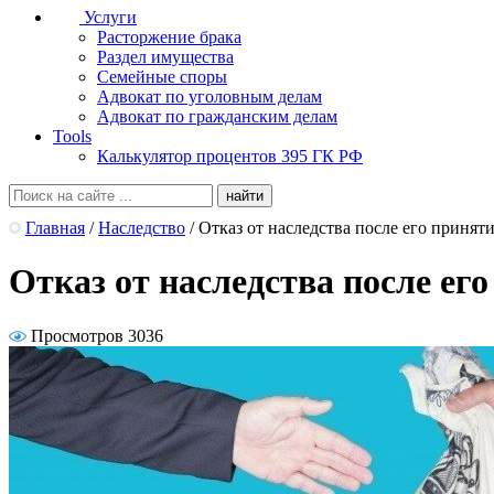
Услуги
Расторжение брака
Раздел имущества
Семейные споры
Адвокат по уголовным делам
Адвокат по гражданским делам
Tools
Калькулятор процентов 395 ГК РФ
Главная
/
Наследство
/
Отказ от наследства после его принят
Отказ от наследства после ег
Просмотров 3036