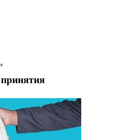
ия
о принятия