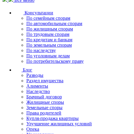
Все меню
Консультации
По семейным спорам
По автомобильным спорам
По жилищным спорам
По трудовым спорам
По кредитам и банкам
По земельным спорам
По наследству
По уголовным делам
По потребительскому праву
Блог
Разводы
Раздел имущества
Алименты
Наследство
Брачный договор
Жилищные споры
Земельные споры
Права родителей
Купля-продажа квартиры
Улучшение жилищных условий
Опека