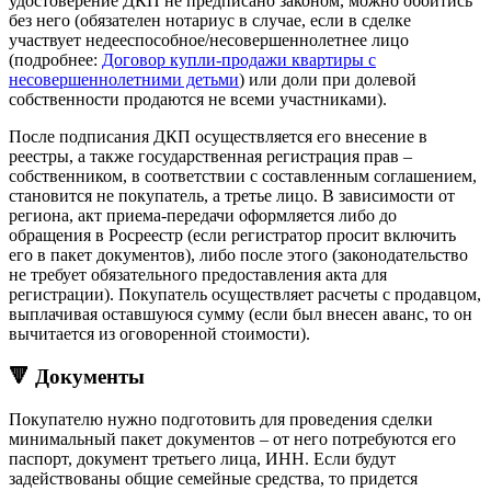
удостоверение ДКП не предписано законом, можно обойтись
без него (обязателен нотариус в случае, если в сделке
участвует недееспособное/несовершеннолетнее лицо
(подробнее:
Договор купли-продажи квартиры с
несовершеннолетними детьми
) или доли при долевой
собственности продаются не всеми участниками).
После подписания ДКП осуществляется его внесение в
реестры, а также государственная регистрация прав –
собственником, в соответствии с составленным соглашением,
становится не покупатель, а третье лицо. В зависимости от
региона, акт приема-передачи оформляется либо до
обращения в Росреестр (если регистратор просит включить
его в пакет документов), либо после этого (законодательство
не требует обязательного предоставления акта для
регистрации). Покупатель осуществляет расчеты с продавцом,
выплачивая оставшуюся сумму (если был внесен аванс, то он
вычитается из оговоренной стоимости).
🔻 Документы
Покупателю нужно подготовить для проведения сделки
минимальный пакет документов – от него потребуются его
паспорт, документ третьего лица, ИНН. Если будут
задействованы общие семейные средства, то придется