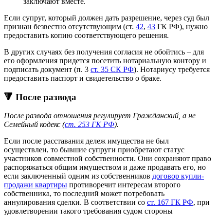
заключают вместе.
Если супруг, который должен дать разрешение, через суд был
признан безвестно отсутствующим (ст.
42
,
43
ГК РФ), нужно
предоставить копию соответствующего решения.
В других случаях без получения согласия не обойтись – для
его оформления придется посетить нотариальную контору и
подписать документ (п. 3
ст. 35 СК РФ
). Нотариусу требуется
предоставить паспорт и свидетельство о браке.
🔻 После развода
После развода отношения регулирует Гражданский, а не
Семейный кодекс (
ст. 253 ГК РФ
).
Если после расставания дележ имущества не был
осуществлен, то бывшие супруги приобретают статус
участников совместной собственности. Они сохраняют право
распоряжаться общим имуществом и даже продавать его, но
если заключенный одним из собственников
договор купли-
продажи квартиры
противоречит интересам второго
собственника, то последний может потребовать
аннулирования сделки. В соответствии со
ст. 167 ГК РФ
, при
удовлетворении такого требования судом стороны