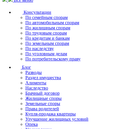
Все меню
Консультации
По семейным спорам
По автомобильным спорам
По жилищным спорам
По трудовым спорам
По кредитам и банкам
По земельным спорам
По наследству
По уголовным делам
По потребительскому праву
Блог
Разводы
Раздел имущества
Алименты
Наследство
Брачный договор
Жилищные споры
Земельные споры
Права родителей
Купля-продажа квартиры
Улучшение жилищных условий
Опека