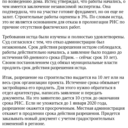
по возведению дома. Истец утверждал, что работы начались, о
чем имеется заключение независимой экспертизы. Она
подтвердила, что на участке готовят фундамент, но он еще не
залит. Строительные работы оценены в 3%. По словам истца,
это не является основанием для отказа в пролонгации РНС по
причине отсутствия фактических работ.
Требования истца были изучены и полностью удовлетворены.
Суд согласился с тем, что отказ администрации был
незаконным. Срок действия разрешения истцом соблюдался,
работы действительно начались, а заявление было подано до
истечения 60-дневного срока (Прим. – сейчас срок 10 лет).
Своим постановлением суд обязал муниципальные власти
продлить срок действия разрешения истца.
Итак, разрешение на строительство выдается на 10 лет или на
весь срок организации проекта. Истечение срока обязывает
застройщика его продлить. Для этого нужно обратиться в
отдел архитектуры, написать заявление и передать
документы. На это заявителю дается 10 суток до окончания
срока РНС. Если не уложиться до 1 января 2020 года,
разрешение окажется просроченным. Местная администрация
откажет в продлении срока действия разрешения. Придется
заказывать новый документ с учетом градостроительных
изменений в регионе.