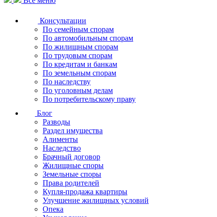
Все меню
Консультации
По семейным спорам
По автомобильным спорам
По жилищным спорам
По трудовым спорам
По кредитам и банкам
По земельным спорам
По наследству
По уголовным делам
По потребительскому праву
Блог
Разводы
Раздел имущества
Алименты
Наследство
Брачный договор
Жилищные споры
Земельные споры
Права родителей
Купля-продажа квартиры
Улучшение жилищных условий
Опека