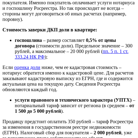
покупателя. Именно покупатель оплачивает услуги нотариуса
и госпошлину Росреестра. Но так происходит не всегда –
стороны могут договориться об иных расчетах (например,
поровну).
Стоимость заверки ДКП доли в квартире:
госпошлина
– размер составляет
0,5% от цены
договора
(стоимости доли). Предельное значение – 300
рублей, а максимальное – 20 000 рублей (
пп. 5 п. 1 ст.
333.24 НК РФ
);
Если
оценка доли
ниже, чем ее кадастровая стоимость –
нотариус обратится именно к кадастровой цене. Для расчетов
заказывают кадастровую выписку из ЕГРН, где и содержится
актуальная цена на текущую дату. Сведения Росреестра
обновляются каждый год.
услуги правового и технического характера (УПТХ)
–
нотариальный тариф зависит от региона (в среднем –
от
1 500 до 5 000 рублей
).
Продавцу предстоит оплатить 350 рублей – тариф Росреестра
за изменения в государственном реестре недвижимости
(ЕГРН). Налоговый сбор для покупателя –
2 000 рублей
, уже