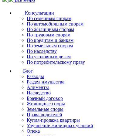
Все меню
Консультации
По семейным спорам
По автомобильным спорам
По жилищным спорам
По трудовым спорам
По кредитам и банкам
По земельным спорам
По наследству
По уголовным делам
По потребительскому праву
Блог
Разводы
Раздел имущества
Алименты
Наследство
Брачный договор
Жилищные споры
Земельные споры
Права родителей
Купля-продажа квартиры
Улучшение жилищных условий
Опека