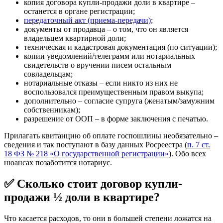
копия договора купли-продажи доли в квартире –
останется в органе регистрации;
передаточный акт (приема-передачи)
;
документы от продавца – о том, что он является
владельцем квартирной доли;
техническая и кадастровая документация (по ситуации);
копии уведомлений/телеграмм или нотариальных
свидетельств о вручении писем остальным
совладельцам;
нотариальные отказы – если никто из них не
воспользовался преимущественным правом выкупа;
дополнительно – согласие супруга (женатым/замужним
собственникам);
разрешение от ООП – в форме заключения с печатью.
Прилагать квитанцию об оплате госпошлины необязательно –
сведения и так поступают в базу данных Росреестра (
п. 7 ст.
18 ФЗ № 218 «О государственной регистрации»
). Обо всех
нюансах позаботится нотариус.
✅ Сколько стоит договор купли-
продажи ½ доли в квартире?
Что касается расходов, то они в большей степени ложатся на