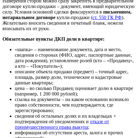
Намерения сторон можно сразу закрепить в предварительном
договоре купли-продажи – документ, имеющий юридическую
силу. Условия основной сделки фиксируются в
письменном,
нотариальном договоре
купли-продажи (
ст. 550 ГК РФ
).
Желательно вносить сведения в печатный бланк, нежели
вписывать их от руки.
Обязательные пункты ДКП доли в квартире:
«шапка» – наименование документа, дата и место,
сведения о сторонах (ФИО, адрес, паспортные данные,
дата рождения), установление ролей (кто – «Продавец»,
а кто – «Покупатель»);
описание объекта продажи (предмет) – точный адрес,
площадь, размер доли, технические и кадастровые
данные квартиры;
цена – во сколько Продавец оценивает долю в квартире
(например, 1 200 000 рублей);
ссылка на документы – на каком основании возникло
право собственности, чем подтверждается, где
зарегистрировано;
сведения об остальных долях и их владельцах +
подтверждения об уведомлениях и
отказе от
преимущественного права выкупа
;
информация об отсутствии ареста, залога и прочих