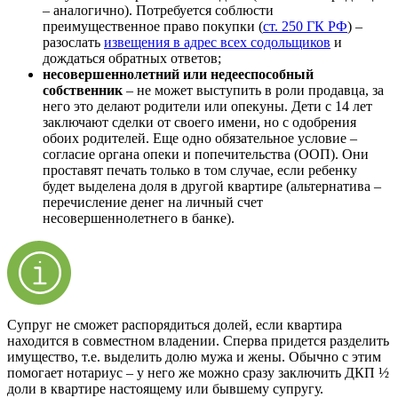
– аналогично). Потребуется соблюсти
преимущественное право покупки (
ст. 250 ГК РФ
) –
разослать
извещения в адрес всех содольщиков
и
дождаться обратных ответов;
несовершеннолетний или недееспособный
собственник
– не может выступить в роли продавца, за
него это делают родители или опекуны. Дети с 14 лет
заключают сделки от своего имени, но с одобрения
обоих родителей. Еще одно обязательное условие –
согласие органа опеки и попечительства (ООП). Они
проставят печать только в том случае, если ребенку
будет выделена доля в другой квартире (альтернатива –
перечисление денег на личный счет
несовершеннолетнего в банке).
Супруг не сможет распорядиться долей, если квартира
находится в совместном владении. Сперва придется разделить
имущество, т.е. выделить долю мужа и жены. Обычно с этим
помогает нотариус – у него же можно сразу заключить ДКП ½
доли в квартире настоящему или бывшему супругу.