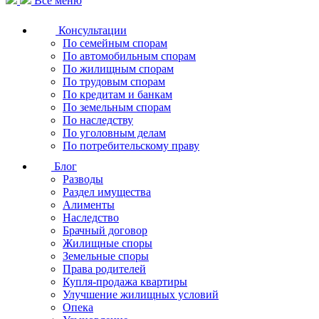
Все меню
Консультации
По семейным спорам
По автомобильным спорам
По жилищным спорам
По трудовым спорам
По кредитам и банкам
По земельным спорам
По наследству
По уголовным делам
По потребительскому праву
Блог
Разводы
Раздел имущества
Алименты
Наследство
Брачный договор
Жилищные споры
Земельные споры
Права родителей
Купля-продажа квартиры
Улучшение жилищных условий
Опека