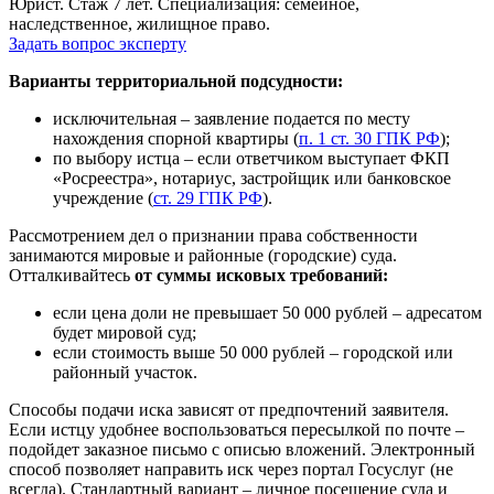
Юрист. Стаж 7 лет. Специализация: семейное,
наследственное, жилищное право.
Задать вопрос эксперту
Варианты территориальной подсудности:
исключительная – заявление подается по месту
нахождения спорной квартиры (
п. 1 ст. 30 ГПК РФ
);
по выбору истца – если ответчиком выступает ФКП
«Росреестра», нотариус, застройщик или банковское
учреждение (
ст. 29 ГПК РФ
).
Рассмотрением дел о признании права собственности
занимаются мировые и районные (городские) суда.
Отталкивайтесь
от суммы исковых требований:
если цена доли не превышает 50 000 рублей – адресатом
будет мировой суд;
если стоимость выше 50 000 рублей – городской или
районный участок.
Способы подачи иска зависят от предпочтений заявителя.
Если истцу удобнее воспользоваться пересылкой по почте –
подойдет заказное письмо с описью вложений. Электронный
способ позволяет направить иск через портал Госуслуг (не
всегда). Стандартный вариант – личное посещение суда и