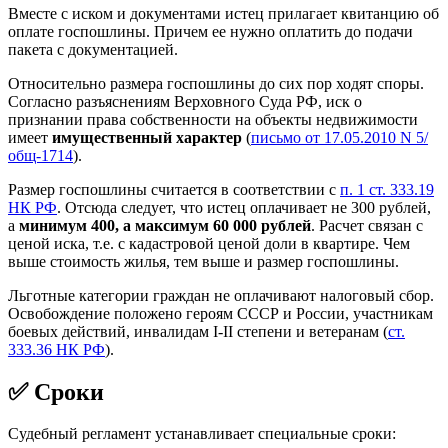
Вместе с иском и документами истец прилагает квитанцию об
оплате госпошлины. Причем ее нужно оплатить до подачи
пакета с документацией.
Относительно размера госпошлины до сих пор ходят споры.
Согласно разъяснениям Верховного Суда РФ, иск о
признании права собственности на объекты недвижимости
имеет
имущественный характер
(
письмо от 17.05.2010 N 5/
общ-1714
).
Размер госпошлины считается в соответствии с
п. 1 ст. 333.19
НК РФ
. Отсюда следует, что истец оплачивает не 300 рублей,
а
минимум 400, а максимум 60 000 рублей
. Расчет связан с
ценой иска, т.е. с кадастровой ценой доли в квартире. Чем
выше стоимость жилья, тем выше и размер госпошлины.
Льготные категории граждан не оплачивают налоговый сбор.
Освобождение положено героям СССР и России, участникам
боевых действий, инвалидам I-II степени и ветеранам (
ст.
333.36 НК РФ
).
✅ Сроки
Судебный регламент устанавливает специальные сроки: