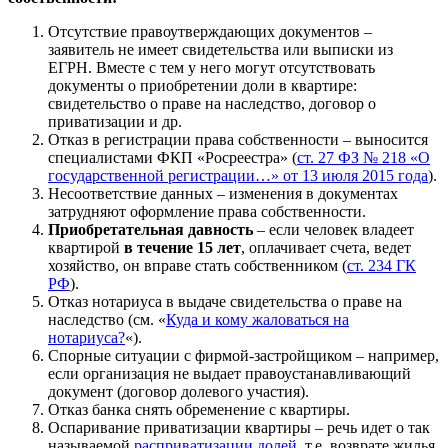
Отсутствие правоутверждающих документов –
заявитель не имеет свидетельства или выписки из
ЕГРН. Вместе с тем у него могут отсутствовать
документы о приобретении доли в квартире:
свидетельство о праве на наследство, договор о
приватизации и др.
Отказ в регистрации права собственности – выносится
специалистами ФКП «Росреестра» (
ст. 27 ФЗ № 218 «О
государственной регистрации…» от 13 июля 2015 года
).
Несоответствие данных – изменения в документах
затрудняют оформление права собственности.
Приобретательная давность
– если человек владеет
квартирой
в течение 15 лет
, оплачивает счета, ведет
хозяйство, он вправе стать собственником (
ст. 234 ГК
РФ
).
Отказ нотариуса в выдаче свидетельства о праве на
наследство (см. «
Куда и кому жаловаться на
нотариуса?
«).
Спорные ситуации с фирмой-застройщиком – например,
если организация не выдает правоустанавливающий
документ (договор долевого участия).
Отказ банка снять обременение с квартиры.
Оспаривание приватизации квартиры – речь идет о так
называемой
расприватизации долей
, т.е. возврате жилья