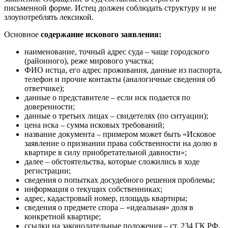
письменной форме. Истец должен соблюдать структуру и не
злоупотреблять лексикой.
Основное
содержание искового заявления:
наименование, точный адрес суда – чаще городского
(районного), реже мирового участка;
ФИО истца, его адрес проживания, данные из паспорта,
телефон и прочие контакты (аналогичные сведения об
ответчике);
данные о представителе – если иск подается по
доверенности;
данные о третьих лицах – свидетелях (по ситуации);
цена иска – сумма исковых требований;
название документа – примером может быть «Исковое
заявление о признании права собственности на долю в
квартире в силу приобретательной давности»;
далее – обстоятельства, которые сложились в ходе
регистрации;
сведения о попытках досудебного решения проблемы;
информация о текущих собственниках;
адрес, кадастровый номер, площадь квартиры;
сведения о предмете спора – «идеальная» доля в
конкретной квартире;
ссылки на законодательные положения – ст. 234 ГК РФ,