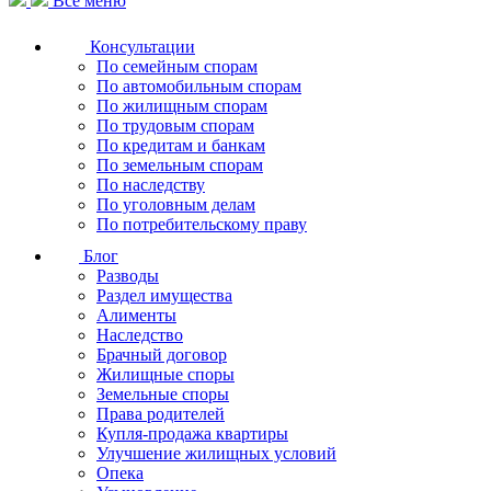
Все меню
Консультации
По семейным спорам
По автомобильным спорам
По жилищным спорам
По трудовым спорам
По кредитам и банкам
По земельным спорам
По наследству
По уголовным делам
По потребительскому праву
Блог
Разводы
Раздел имущества
Алименты
Наследство
Брачный договор
Жилищные споры
Земельные споры
Права родителей
Купля-продажа квартиры
Улучшение жилищных условий
Опека