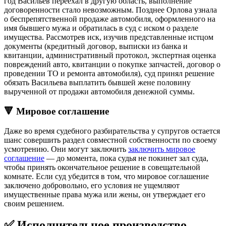
год Васильев переехал в другую область, выполнение
договоренности стало невозможным. Позднее Орлова узнала
о беспрепятственной продаже автомобиля, оформленного на
имя бывшего мужа и обратилась в суд с иском о разделе
имущества. Рассмотрев иск, изучив представленные истцом
документы (кредитный договор, выписки из банка и
квитанции, административный протокол, экспертная оценка
повреждений авто, квитанции о покупке запчастей, договор о
проведении ТО и ремонта автомобиля), суд принял решение
обязать Васильева выплатить бывшей жене половину
вырученной от продажи автомобиля денежной суммы.
🔻 Мировое соглашение
Даже во время судебного разбирательства у супругов остается
шанс совершить раздел совместной собственности по своему
усмотрению. Они могут заключить
заключить мировое
соглашение
— до момента, пока судья не покинет зал суда,
чтобы принять окончательное решение в совещательной
комнате. Если суд убедится в том, что мировое соглашение
заключено добровольно, его условия не ущемляют
имущественные права мужа или жены, он утверждает его
своим решением.
✅ Исполнительное производство