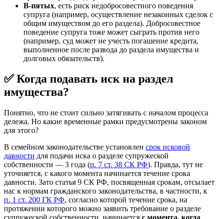
В-пятых
, есть риск недобросовестного поведения
супруга (например, осуществление незаконных сделок с
общим имуществом до его раздела). Добросовестное
поведение супруга тоже может сыграть против него
(например, суд может не учесть погашение кредита,
выполненное после развода до раздела имущества и
долговых обязательств).
✅ Когда подавать иск на раздел
имущества?
Понятно, что не стоит сильно затягивать с началом процесса
дележа. Но какие временные рамки предусмотрены законом
для этого?
В семейном законодательстве установлен
срок исковой
давности
для подачи иска о разделе супружеской
собственности — 3 года (
п. 7 ст. 38 СК РФ
). Правда, тут не
уточняется, с какого момента начинается течение срока
давности. Зато статья 9 СК РФ, посвященная срокам, отсылает
нас к нормам гражданского законодательства, в частности, к
п. 1 ст. 200 ГК РФ
, согласно которой течение срока, на
протяжении которого можно заявить требование о разделе
супружеской собственности, начинается
с момента, когда