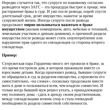
Нередко случается так, что супруги по взаимному согласию
разводятся через ЗАГС – эта процедура быстрее и проще, чем
расторжение брака в суде. И уже после развода, порой спустя
длительный срок, делят имущество, нажитое за время
супружеской жизни. Иногда супруги после развода
продолжают
мирно пользоваться нажитым в браке
имуществом
(жилым помещением, авто, мебелью и техникой,
земельным участком и дачным домиком), и причиной раздела
имущества после развода может стать злоупотребление или
нарушение прав одного из совладельцев со стороны второго
совладельца.
Пример:
Супружеская пара Гордиенко много лет прожили в браке, за
это время построили дом, в котором проживали вместе со
взрослыми детьми. Когда произошел развод, бывшие супруги
не обращались в суд за разделом имущества, а произвели его
самостоятельно, «на словах», поскольку продолжали вместе
жить в доме и пользоваться всем, чем владели совместно. И
только когда бывший муж решил уехать, а принадлежащую
ему половину дома - сдать в аренду своим родственникам,
между совладельцами возник спор и стала очевидной
необходимость раздела совместной собственности.