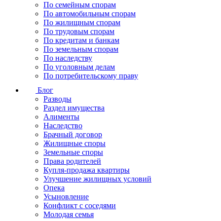
По семейным спорам
По автомобильным спорам
По жилищным спорам
По трудовым спорам
По кредитам и банкам
По земельным спорам
По наследству
По уголовным делам
По потребительскому праву
Блог
Разводы
Раздел имущества
Алименты
Наследство
Брачный договор
Жилищные споры
Земельные споры
Права родителей
Купля-продажа квартиры
Улучшение жилищных условий
Опека
Усыновление
Конфликт с соседями
Молодая семья