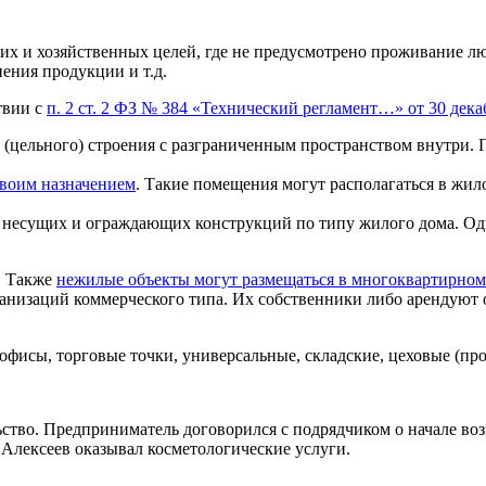
их и хозяйственных целей, где не предусмотрено проживание люд
нения продукции и т.д.
твии с
п. 2 ст. 2 ФЗ № 384 «Технический регламент…» от 30 дека
 (цельного) строения с разграниченным пространством внутри. 
своим назначением
. Такие помещения могут располагаться в жил
из несущих и ограждающих конструкций по типу жилого дома. 
. Также
нежилые объекты могут размещаться в многоквартирном
рганизаций коммерческого типа. Их собственники либо арендую
фисы, торговые точки, универсальные, складские, цеховые (прои
тво. Предприниматель договорился с подрядчиком о начале возв
Алексеев оказывал косметологические услуги.