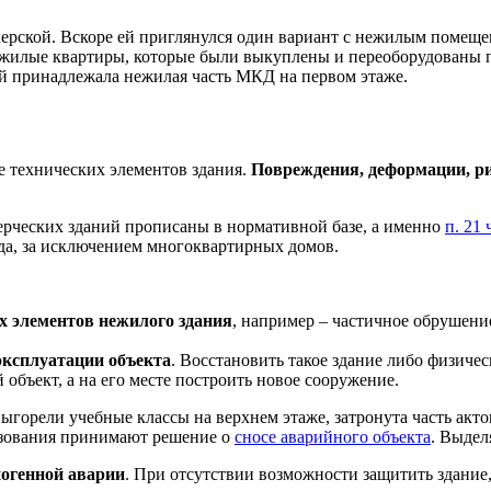
ерской. Вскоре ей приглянулся один вариант с нежилым помещен
жилые квартиры, которые были выкуплены и переоборудованы по
ей принадлежала нежилая часть МКД на первом этаже.
е технических элементов здания.
Повреждения, деформации, р
ерческих зданий прописаны в нормативной базе, а именно
п. 21
да, за исключением многоквартирных домов.
 элементов нежилого здания
, например – частичное обрушени
эксплуатации объекта
. Восстановить такое здание либо физич
объект, а на его месте построить новое сооружение.
ыгорели учебные классы на верхнем этаже, затронута часть акт
азования принимают решение о
сносе аварийного объекта
. Выдел
ногенной аварии
. При отсутствии возможности защитить здание,