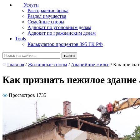
Услуги
Расторжение брака
Раздел имущества
Семейные споры
Адвокат по уголовным делам
Адвокат по гражданским делам
Tools
Калькулятор процентов 395 ГК РФ
Главная
/
Жилищные споры
/
Аварийное жилье
/
Как признат
Как признать нежилое здани
Просмотров 1735