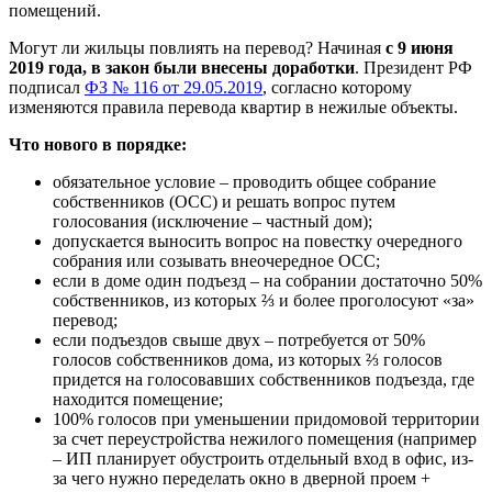
помещений.
Могут ли жильцы повлиять на перевод? Начиная
с 9 июня
2019 года, в закон были внесены доработки
. Президент РФ
подписал
ФЗ № 116 от 29.05.2019
, согласно которому
изменяются правила перевода квартир в нежилые объекты.
Что нового в порядке:
обязательное условие – проводить общее собрание
собственников (ОСС) и решать вопрос путем
голосования (исключение – частный дом);
допускается выносить вопрос на повестку очередного
собрания или созывать внеочередное ОСС;
если в доме один подъезд – на собрании достаточно 50%
собственников, из которых ⅔ и более проголосуют «за»
перевод;
если подъездов свыше двух – потребуется от 50%
голосов собственников дома, из которых ⅔ голосов
придется на голосовавших собственников подъезда, где
находится помещение;
100% голосов при уменьшении придомовой территории
за счет переустройства нежилого помещения (например
– ИП планирует обустроить отдельный вход в офис, из-
за чего нужно переделать окно в дверной проем +