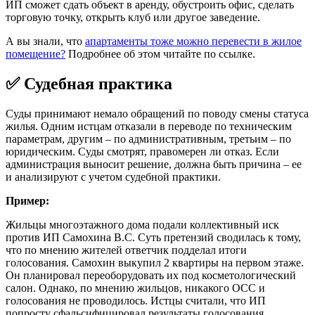
ИП сможет сдать объект в аренду, обустроить офис, сделать
торговую точку, открыть клуб или другое заведение.
А вы знали, что
апартаменты тоже можно перевести в жилое
помещение?
Подробнее об этом читайте по ссылке.
✅ Судебная практика
Суды принимают немало обращений по поводу смены статуса
жилья. Одним истцам отказали в переводе по техническим
параметрам, другим – по административным, третьим – по
юридическим. Суды смотрят, правомерен ли отказ. Если
администрация выносит решение, должна быть причина – ее
и анализируют с учетом судебной практики.
Пример:
Жильцы многоэтажного дома подали коллективный иск
против ИП Самохина В.С. Суть претензий сводилась к тому,
что по мнению жителей ответчик подделал итоги
голосования. Самохин выкупил 2 квартиры на первом этаже.
Он планировал переоборудовать их под косметологический
салон. Однако, по мнению жильцов, никакого ОСС и
голосования не проводилось. Истцы считали, что ИП
попросту сфальсифицировал результаты голосования,