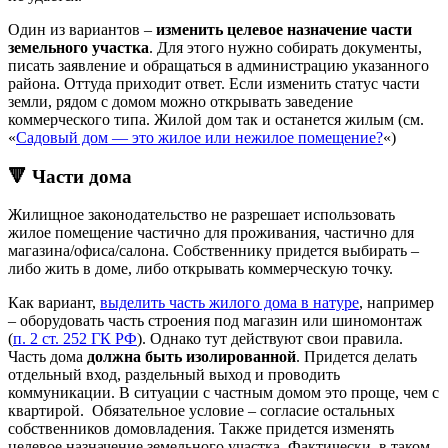
Один из вариантов –
изменить целевое назначение части
земельного участка
. Для этого нужно собирать документы,
писать заявление и обращаться в администрацию указанного
района. Оттуда приходит ответ. Если изменить статус части
земли, рядом с домом можно открывать заведение
коммерческого типа. Жилой дом так и останется жилым (см.
«
Садовый дом — это жилое или нежилое помещение?
«)
🔻 Части дома
Жилищное законодательство не разрешает использовать
жилое помещение частично для проживания, частично для
магазина/офиса/салона. Собственнику придется выбирать –
либо жить в доме, либо открывать коммерческую точку.
Как вариант,
выделить часть жилого дома в натуре
, например
– оборудовать часть строения под магазин или шиномонтаж
(
п. 2 ст. 252 ГК РФ
). Однако тут действуют свои правила.
Часть дома
должна быть изолированной
. Придется делать
отдельный вход, раздельный выход и проводить
коммуникации. В ситуации с частным домом это проще, чем с
квартирой. Обязательное условие – согласие остальных
собственников домовладения. Также придется изменять
целевое назначение земельного участка. Фактически, в таком