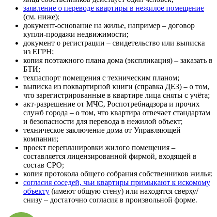
заявление о переводе квартиры в нежилое помещение
(см. ниже);
документ-основание на жилье, например – договор
купли-продажи недвижимости;
документ о регистрации – свидетельство или выписка
из ЕГРН;
копия поэтажного плана дома (экспликация) – заказать в
БТИ;
техпаспорт помещения с техническим планом;
выписка из поквартирной книги (справка ДЕЗ) – о том,
что зарегистрированные в квартире лица сняты с учёта;
акт-разрешение от МЧС, Роспотребнадзора и прочих
служб города – о том, что квартира отвечает стандартам
и безопасности для перевода в нежилой объект;
техническое заключение дома от Управляющей
компании;
проект перепланировки жилого помещения –
составляется лицензированной фирмой, входящей в
состав СРО;
копия протокола общего собрания собственников жилья;
согласия соседей, чьи квартиры примыкают к искомому
объекту
(имеют общую стену) или находятся сверху/
снизу – достаточно согласия в произвольной форме.