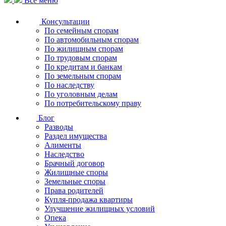
Все меню
Консультации
По семейным спорам
По автомобильным спорам
По жилищным спорам
По трудовым спорам
По кредитам и банкам
По земельным спорам
По наследству
По уголовным делам
По потребительскому праву
Блог
Разводы
Раздел имущества
Алименты
Наследство
Брачный договор
Жилищные споры
Земельные споры
Права родителей
Купля-продажа квартиры
Улучшение жилищных условий
Опека