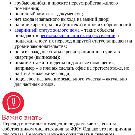
грубые ошибки в проекте переустройства жилого
помещения;
неполный комплект документов;
нет входа и запасного выхода на задний двор;
наличие ареста, залога (ипотеки) и прочих обременений;
аварийный статус жилого дома
– такие объекты
попадают в
региональный список на расселение
и
подлежат сносу, их перевод в другой статус запрещен на
уровне законодательства;
не все граждане сняты с регистрационного учета в
квартире (выписаны);
нижние этажи отведены под жилые помещения,
например – в планах сделать офис на третьем этаже, но
на 1 и 2 этаже живут люди;
нецелевое назначение земельного участка – актуально
для частных домов.
Перевод в нежилое помещение не допускается, если за
собственником числится долг за ЖКУ. Однако это не причина
для отказа. Ее можно и нужно обжаловать в судебном