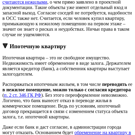
считаются нежилыми
, о чем прямо заявлено в проектной
документации. Такие объекты уже имеют отдельный вход и
запасной выход. Согласие соседей не потребуется, надобности
в ОСС также нет. Считается, если человек купил квартиру,
примыкающую к нежилому помещению на первом этаже –
значит он знает о рисках и неудобствах. Ничьи права в таком
случае не ущемляются.
🔻 Ипотечную квартиру
Ипотечная квартира – это не свободное имущество.
Недвижимость имеет обременение в виде залога. Держателем
является кредитор (банк), а собственник квартиры выступает
залогодателем.
Распоряжаться ипотечным жильем, в том числе
переводить
ее
в нежилое помещение, можно только с согласия кредитора
(
п. 2 ст. 346 ГК РФ
). Без этого переоформление невозможно.
Логично, что банк вынесет отказ в переводе жилья в
коммерческое помещение. Ведь по условиям, ипотечный
договор прекращается в связи с изменением статуса объекта
залога, т.е. ипотечной квартиры.
Даже если банк и даст согласие, в администрации города
могут отказать. Основанием будет
обременение на квартиру в