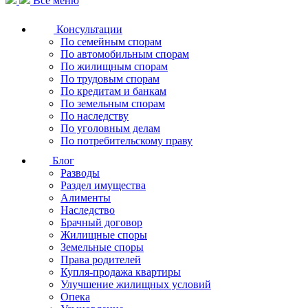
Все меню
Консультации
По семейным спорам
По автомобильным спорам
По жилищным спорам
По трудовым спорам
По кредитам и банкам
По земельным спорам
По наследству
По уголовным делам
По потребительскому праву
Блог
Разводы
Раздел имущества
Алименты
Наследство
Брачный договор
Жилищные споры
Земельные споры
Права родителей
Купля-продажа квартиры
Улучшение жилищных условий
Опека