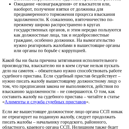
Ожидание «вознаграждения» от взыскателя или,
наоборот, получение взятки от должника для
преднамеренного торможения процесса взыскания
задолженности. К сожалению, взяточничество по-
прежнему широко распространено в кругах
государственных органов, и этим нередко пользуются
как должностные лица, так и недобросовестные
граждане, особенно должники. На вымогательство
нужно реагировать жалобами в вышестоящие органы
или органы по борьбе с коррупцией.
Какой бы ни была причина затягивания исполнительного
производства, взыскателю ни в коем случае нельзя пускать
дело на самотек – обязательно нужно способствовать работе
судебного пристава. Если судебный пристав бездействует –
нужно писать жалобу вышестоящему должностному лицу о
том, что предписания закона не выполняются, действия по
взысканию задолженности – не совершаются. О том, как
составить жалобу на судебного пристава – читайте в статье
«
Алименты и служба судебных приставов
«.
Если же вышестоящее должностное лицо органа ССП никак
не отреагирует на поданную жалобу, следует продолжать
писать жалобы – начальнику городского, районного,
областного, краевого органа ССП. Нелишним также будет