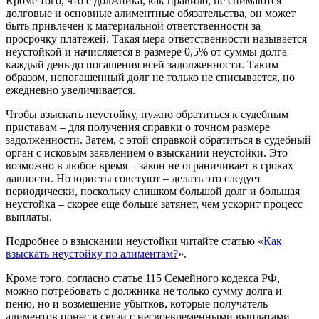
Кроме того, что с должника, как правило, не снимаются
долговые и основные алиментные обязательства, он может
быть привлечен к материальной ответственности за
просрочку платежей. Такая мера ответственности называется
неустойкой и начисляется в размере 0,5% от суммы долга
каждый день до погашения всей задолженности. Таким
образом, непогашенный долг не только не списывается, но
ежедневно увеличивается.
Чтобы взыскать неустойку, нужно обратиться к судебным
приставам – для получения справки о точном размере
задолженности. Затем, с этой справкой обратиться в судебный
орган с исковым заявлением о взыскании неустойки. Это
возможно в любое время – закон не ограничивает в сроках
давности. Но юристы советуют – делать это следует
периодически, поскольку слишком большой долг и большая
неустойка – скорее еще больше затянет, чем ускорит процесс
выплаты.
Подробнее о взыскании неустойки читайте статью «
Как
взыскать неустойку по алиментам?
».
Кроме того, согласно статье 115 Семейного кодекса РФ,
можно потребовать с должника не только сумму долга и
пеню, но и возмещение убытков, которые получатель
алиментов понес в связи с несвоевременными выплатами.